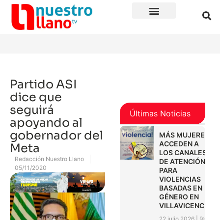
Partido ASI
dice que
seguirá
Últimas Noticias
apoyando al
gobernador del
MÁS MUJERES
ACCEDEN A
Meta
LOS CANALES
Redacción Nuestro Llano
DE ATENCIÓN
05/11/2020
PARA
VIOLENCIAS
BASADAS EN
GÉNERO EN
VILLAVICENCIO
22 julio 2026
9:01