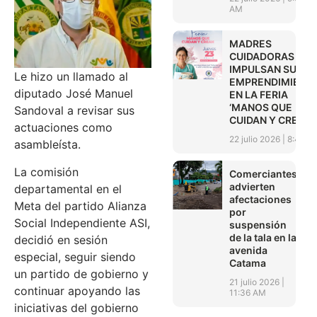
AM
MADRES
CUIDADORAS
IMPULSAN SUS
Le hizo un llamado al
EMPRENDIMIENT
diputado José Manuel
EN LA FERIA
‘MANOS QUE
Sandoval a revisar sus
CUIDAN Y CREAN’
actuaciones como
22 julio 2026
8:45 A
asambleísta.
La comisión
Comerciantes
advierten
departamental en el
afectaciones
Meta del partido Alianza
por
Social Independiente ASI,
suspensión
de la tala en la
decidió en sesión
avenida
especial, seguir siendo
Catama
un partido de gobierno y
21 julio 2026
continuar apoyando las
11:36 AM
iniciativas del gobierno