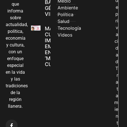
d
Medio
BASADAS EN
que
e
Ambiente
GÉNERO EN
informa
VILLAVICENCIO
p
Política
sobre
ri
Salud
actualidad,
v
Tecnología
MADRES
política,
CUIDADORAS
a
Videos
economía
IMPULSAN SUS
ci
y cultura,
EMPRENDIMIENTOS
d
con un
EN LA FERIA
a
‘MANOS QUE
enfoque
d
CUIDAN Y CREAN’
especial
T
en la vida
r
y las
a
tradiciones
t
de la
a
región
m
llanera.
ie
n
t