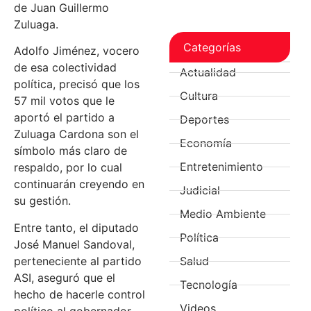
de Juan Guillermo
Zuluaga.
Categorías
Adolfo Jiménez, vocero
de esa colectividad
Actualidad
política, precisó que los
Cultura
57 mil votos que le
aportó el partido a
Deportes
Zuluaga Cardona son el
Economía
símbolo más claro de
Entretenimiento
respaldo, por lo cual
continuarán creyendo en
Judicial
su gestión.
Medio Ambiente
Entre tanto, el diputado
Política
José Manuel Sandoval,
perteneciente al partido
Salud
ASI, aseguró que el
Tecnología
hecho de hacerle control
Videos
político al gobernador,