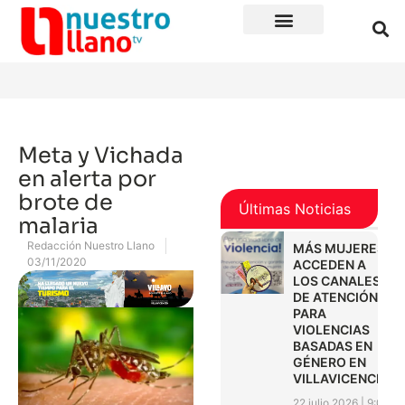
Meta y Vichada
en alerta por
brote de
Últimas Noticias
malaria
Redacción Nuestro Llano
MÁS MUJERES
03/11/2020
ACCEDEN A
LOS CANALES
DE ATENCIÓN
PARA
VIOLENCIAS
BASADAS EN
GÉNERO EN
VILLAVICENCIO
22 julio 2026
9:01