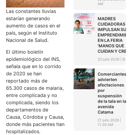
AM
Las constantes lluvias
estarían generando
MADRES
CUIDADORAS
aumento de casos en el
IMPULSAN SUS
país, según el Instituto
EMPRENDIMIENT
Nacional de Salud.
EN LA FERIA
‘MANOS QUE
CUIDAN Y CREAN’
El último boletín
epidemiológico del INS,
22 julio 2026
8:45 A
señala que en lo corrido
de 2020 se han
Comerciantes
advierten
reportado más de
afectaciones
65.300 casos de malaria,
por
entre complicada y no
suspensión
de la tala en la
complicada, siendo los
avenida
departamentos de
Catama
Causa, Córdoba y Causa,
21 julio 2026
donde más pacientes han
11:36 AM
hospitalizados.