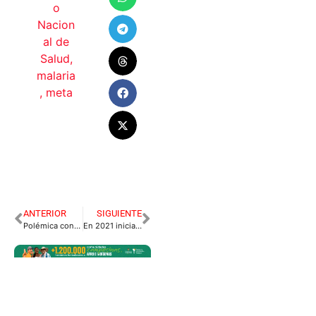
o
Nacion
al de
Salud
,
malaria
,
meta
ANTERIOR
SIGUIENTE
Polémica condena de 17 años por tentativa de feminicidio
En 2021 iniciarán clase en tres megacolegios de Villavicencio