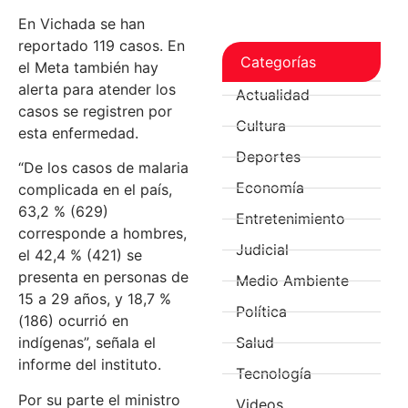
En Vichada se han
reportado 119 casos. En
Categorías
el Meta también hay
alerta para atender los
Actualidad
casos se registren por
Cultura
esta enfermedad.
Deportes
“De los casos de malaria
Economía
complicada en el país,
63,2 % (629)
Entretenimiento
corresponde a hombres,
Judicial
el 42,4 % (421) se
presenta en personas de
Medio Ambiente
15 a 29 años, y 18,7 %
Política
(186) ocurrió en
Salud
indígenas”, señala el
informe del instituto.
Tecnología
Por su parte el ministro
Videos