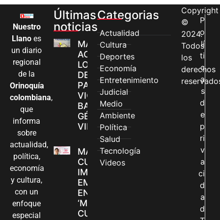
Copyright
Últimas
Categorias
P
©
noticias
Nuestro
o
Actualidad
2024.
Llano
es
MÁS MUJERES
lí
Cultura
Todos
un diario
ACCEDEN A
ti
Deportes
los
regional
LOS CANALES
c
Economía
derechos
de la
DE ATENCIÓN
a
Entretenimiento
reservado
PARA
Orinoquía
s
Judicial
VIOLENCIAS
colombiana
,
d
Medio
BASADAS EN
que
e
Ambiente
GÉNERO EN
informa
VILLAVICENCIO
p
Política
sobre
ri
Salud
actualidad,
v
Tecnología
MADRES
política,
CUIDADORAS
a
Videos
economía
IMPULSAN SUS
ci
y cultura,
EMPRENDIMIENTOS
d
con un
EN LA FERIA
a
‘MANOS QUE
enfoque
d
CUIDAN Y CREAN’
especial