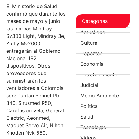
El Ministerio de Salud
confirmó que durante los
Categorías
meses de mayo y junio
las marcas Mindray
Actualidad
Sv300 Light, Mindray 3e,
Cultura
Zoll y Mv2000,
entregarán al Gobierno
Deportes
Nacional 192
Economía
dispositivos. Otros
proveedores que
Entretenimiento
suministrarán los
Judicial
ventiladores a Colombia
Medio Ambiente
son: Puritan Bennet Pb
840, Sirusmed R50,
Política
Carefusion Vela, General
Salud
Electric, Aeonmed,
Maquet Servo Air, Nihon
Tecnología
Khoden Nvk 550.
Videos