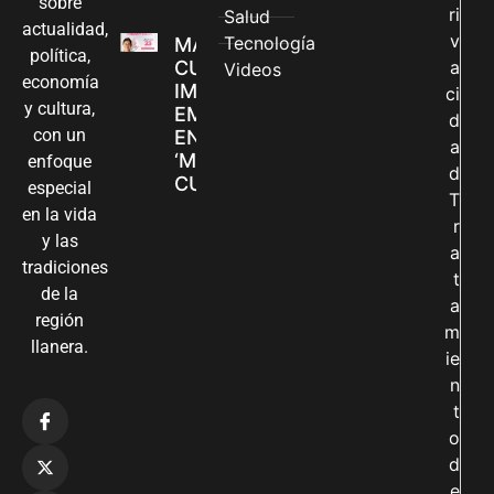
sobre
ri
Salud
actualidad,
v
Tecnología
MADRES
política,
CUIDADORAS
a
Videos
economía
IMPULSAN SUS
ci
y cultura,
EMPRENDIMIENTOS
d
con un
EN LA FERIA
a
‘MANOS QUE
enfoque
d
CUIDAN Y CREAN’
especial
T
en la vida
r
y las
a
tradiciones
t
de la
a
región
m
llanera.
ie
n
t
o
d
e