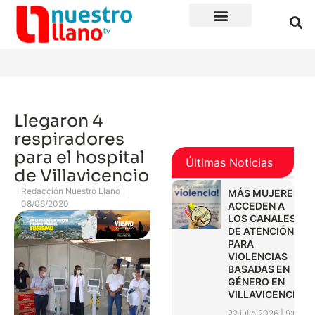
Llegaron 4
respiradores
para el hospital
Últimas Noticias
de Villavicencio
Redacción Nuestro Llano
MÁS MUJERES
08/06/2020
ACCEDEN A
LOS CANALES
DE ATENCIÓN
PARA
VIOLENCIAS
BASADAS EN
GÉNERO EN
VILLAVICENCIO
22 julio 2026
9:01