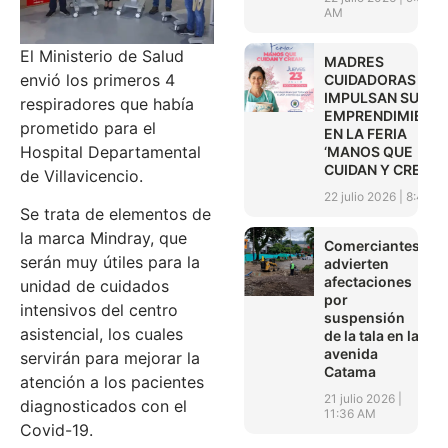
AM
El Ministerio de Salud
MADRES
envió los primeros 4
CUIDADORAS
IMPULSAN SUS
respiradores que había
EMPRENDIMIENT
prometido para el
EN LA FERIA
Hospital Departamental
‘MANOS QUE
CUIDAN Y CREAN’
de Villavicencio.
22 julio 2026
8:45 A
Se trata de elementos de
la marca Mindray, que
Comerciantes
serán muy útiles para la
advierten
afectaciones
unidad de cuidados
por
intensivos del centro
suspensión
asistencial, los cuales
de la tala en la
avenida
servirán para mejorar la
Catama
atención a los pacientes
21 julio 2026
diagnosticados con el
11:36 AM
Covid-19.