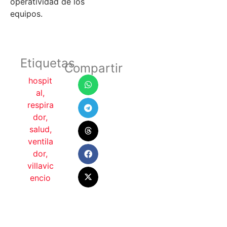
operatividad de los
equipos.
Etiquetas
Compartir
hospit
al
,
respira
dor
,
salud
,
ventila
dor
,
villavic
encio