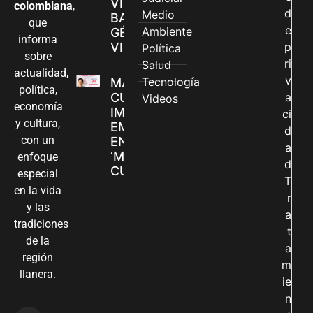
VIOLENCIAS
colombiana
,
d
Medio
BASADAS EN
que
e
Ambiente
GÉNERO EN
informa
VILLAVICENCIO
p
Política
sobre
ri
Salud
actualidad,
v
Tecnología
MADRES
política,
CUIDADORAS
a
Videos
economía
IMPULSAN SUS
ci
y cultura,
EMPRENDIMIENTOS
d
con un
EN LA FERIA
a
‘MANOS QUE
enfoque
d
CUIDAN Y CREAN’
especial
T
en la vida
r
y las
a
tradiciones
t
de la
a
región
m
llanera.
ie
n