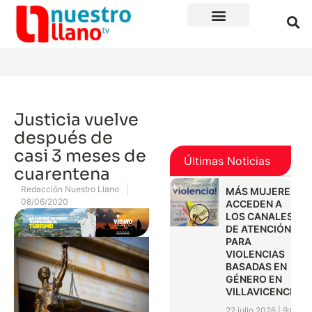
Justicia vuelve
después de
casi 3 meses de
Últimas Noticias
cuarentena
Redacción Nuestro Llano
MÁS MUJERES
08/06/2020
ACCEDEN A
LOS CANALES
DE ATENCIÓN
PARA
VIOLENCIAS
BASADAS EN
GÉNERO EN
VILLAVICENCIO
22 julio 2026
9:01