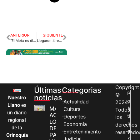
ANTERIOR
SIGUIENTE
“El Meta es digno de imitar en atención de la crisis”: Fedepartamentos
Llegaron 4 respiradores para el hospital de Villavicencio
Copyright
Últimas
Categorias
P
©
noticias
Nuestro
o
Actualidad
2024.
Llano
es
MÁS MUJERES
lí
Cultura
Todos
un diario
ACCEDEN A
ti
Deportes
los
regional
LOS CANALES
c
Economía
derechos
de la
DE ATENCIÓN
a
Entretenimiento
reservado
PARA
Orinoquía
s
Judicial