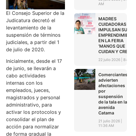
AM
El Consejo Superior de la
MADRES
Judicatura decretó el
CUIDADORAS
levantamiento de la
IMPULSAN SUS
suspensión de términos
EMPRENDIMIENT
EN LA FERIA
judiciales, a partir del 1
‘MANOS QUE
de julio de 2020.
CUIDAN Y CREAN’
22 julio 2026
8:45 A
Inicialmente, desde el 17
de junio, se llevarán a
Comerciantes
cabo actividades
advierten
internas con los
afectaciones
empleados, jueces,
por
suspensión
magistrados y personal
de la tala en la
administrativo, para
avenida
activar los protocolos y
Catama
consolidar el plan de
21 julio 2026
11:36 AM
acción para normalizar
de forma gradual la