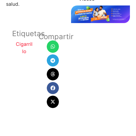
salud.
Etiquetas
Compartir
Cigarril
lo