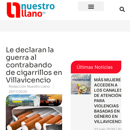
Le declaran la
guerra al
contrabando
Últimas Noticias
de cigarrillos en
Villavicencio
MÁS MUJERES
ACCEDEN A
Redacción Nuestro Llano
LOS CANALES
25/11/2020
DE ATENCIÓN
PARA
VIOLENCIAS
BASADAS EN
GÉNERO EN
VILLAVICENCIO
22 julio 2026
9:01