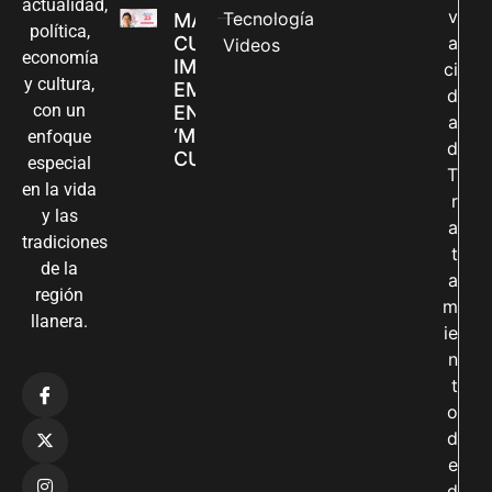
actualidad,
v
Tecnología
MADRES
política,
CUIDADORAS
a
Videos
economía
IMPULSAN SUS
ci
y cultura,
EMPRENDIMIENTOS
d
con un
EN LA FERIA
a
‘MANOS QUE
enfoque
d
CUIDAN Y CREAN’
especial
T
en la vida
r
y las
a
tradiciones
t
de la
a
región
m
llanera.
ie
n
t
o
d
e
d