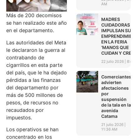
AM
Más de 200 decomisos
MADRES
se han realizado este año
CUIDADORAS
en el departamento.
IMPULSAN SUS
EMPRENDIMIENT
EN LA FERIA
Las autoridades del Meta
‘MANOS QUE
le declararon la guerra al
CUIDAN Y CREAN’
contrabando de
22 julio 2026
8:45 A
cigarrillos en esta parte
del país, que le ha dejado
Comerciantes
pérdidas a las finanzas
advierten
del departamento por
afectaciones
por
más de 500 millones de
suspensión
pesos, de recursos no
de la tala en la
recaudados por
avenida
Catama
impuestos.
21 julio 2026
Los operativos se han
11:36 AM
concentrado en los