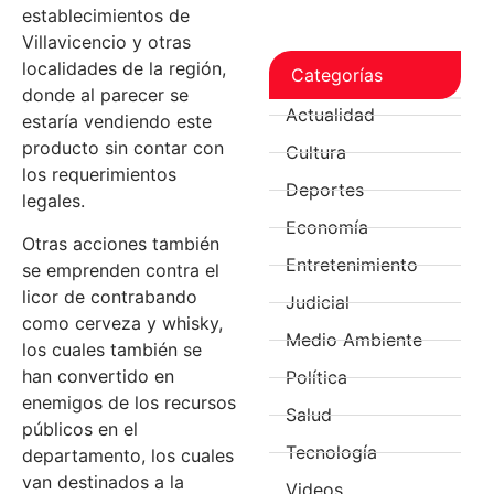
establecimientos de
Villavicencio y otras
localidades de la región,
Categorías
donde al parecer se
Actualidad
estaría vendiendo este
producto sin contar con
Cultura
los requerimientos
Deportes
legales.
Economía
Otras acciones también
Entretenimiento
se emprenden contra el
licor de contrabando
Judicial
como cerveza y whisky,
Medio Ambiente
los cuales también se
han convertido en
Política
enemigos de los recursos
Salud
públicos en el
Tecnología
departamento, los cuales
van destinados a la
Videos