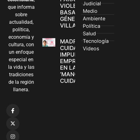
Judicial
VIOLENCIAS
que informa
Medio
BASADAS EN
sobre
Ambiente
GÉNERO EN
actualidad,
VILLAVICENCIO
Política
política,
Salud
economía y
Tecnología
MADRES
cultura, con
CUIDADORAS
Videos
un enfoque
IMPULSAN SUS
especial en
EMPRENDIMIENTOS
la vida y las
EN LA FERIA
‘MANOS QUE
tradiciones
CUIDAN Y CREAN’
de la región
llanera.