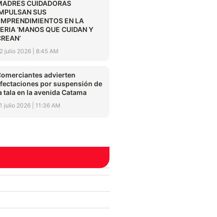
MADRES CUIDADORAS
IMPULSAN SUS
EMPRENDIMIENTOS EN LA
FERIA ‘MANOS QUE CUIDAN Y
CREAN’
2 julio 2026
8:45 AM
omerciantes advierten
fectaciones por suspensión de
a tala en la avenida Catama
1 julio 2026
11:36 AM