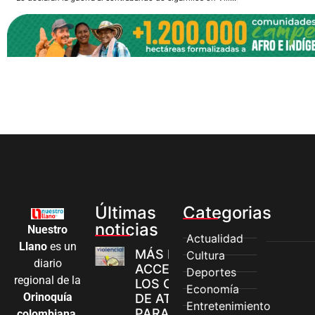
Últimas
Categorias
noticias
Nuestro
Actualidad
Llano
es un
MÁS MUJERES
Cultura
diario
ACCEDEN A
Deportes
regional de la
LOS CANALES
Economía
Orinoquía
DE ATENCIÓN
Entretenimiento
PARA
colombiana
,