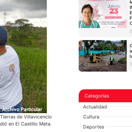
2
C
a
l
2
Categorías
Actualidad
Cultura
Tierras de Villavicencio
ió en El Castillo Meta.
Deportes