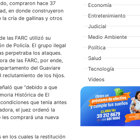
ecido, compraron hace 37
Economía
idad, en donde construyeron
Entretenimiento
la cría de gallinas y otros
Judicial
Medio Ambiente
de las FARC utilizó su
n de Policía. El grupo ilegal
Política
ras perpetraba los ataques.
Salud
adora de las FARC, por ende,
departamento del Guaviare
Tecnología
 reclutamiento de los hijos.
Videos
señaló que “debido a que
moria Histórica de El
s condiciones que tenía antes
dora, el juez ordenó la
e les comprará una nueva
en los cuales la restitución