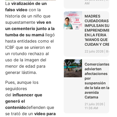
La
viralización de un
AM
falso video
con la
historia de un niño que
MADRES
CUIDADORAS
supuestamente
vive en
IMPULSAN SUS
un cementerio junto a la
EMPRENDIMIENT
tumba de su mamá
llegó
EN LA FERIA
‘MANOS QUE
hasta entidades como el
CUIDAN Y CREAN’
ICBF que se unieron en
22 julio 2026
8:45 A
un rotundo rechazo al
uso de la imagen del
Comerciantes
menor de edad para
advierten
generar lástima.
afectaciones
por
Pues, aunque los
suspensión
de la tala en la
seguidores
avenida
del
influencer que
Catama
generó el
21 julio 2026
contenido
defienden que
11:36 AM
se trató de un
video para