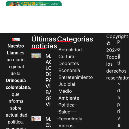
Copyright
Últimas
Categorias
P
©
noticias
Nuestro
o
Actualidad
2024.
Llano
es
MÁS MUJERES
lí
Cultura
Todos
un diario
ACCEDEN A
ti
Deportes
los
regional
LOS CANALES
c
Economía
derechos
de la
DE ATENCIÓN
a
Entretenimiento
reservado
PARA
Orinoquía
s
Judicial
VIOLENCIAS
colombiana
,
d
Medio
BASADAS EN
que
e
Ambiente
GÉNERO EN
informa
VILLAVICENCIO
p
Política
sobre
ri
Salud
actualidad,
v
Tecnología
MADRES
política,
CUIDADORAS
a
Videos
economía