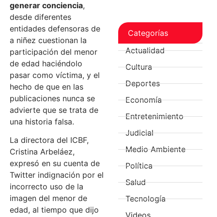
generar conciencia
,
desde diferentes
entidades defensoras de
Categorías
a niñez cuestionan la
Actualidad
participación del menor
de edad haciéndolo
Cultura
pasar como víctima, y el
Deportes
hecho de que en las
publicaciones nunca se
Economía
advierte que se trata de
Entretenimiento
una historia falsa.
Judicial
La directora del ICBF,
Medio Ambiente
Cristina Arbeláez,
expresó en su cuenta de
Política
Twitter indignación por el
Salud
incorrecto uso de la
imagen del menor de
Tecnología
edad, al tiempo que dijo
Videos