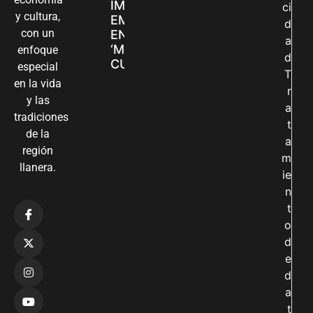
IMPULSAN SUS
ci
y cultura,
EMPRENDIMIENTOS
d
con un
EN LA FERIA
a
‘MANOS QUE
enfoque
d
CUIDAN Y CREAN’
especial
T
en la vida
r
y las
a
tradiciones
t
de la
a
región
m
llanera.
ie
n
t
o
d
e
d
a
t