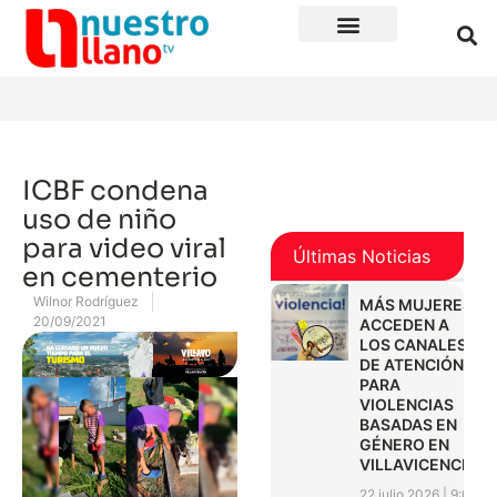
ICBF condena
uso de niño
para video viral
Últimas Noticias
en cementerio
Wilnor Rodríguez
MÁS MUJERES
20/09/2021
ACCEDEN A
LOS CANALES
DE ATENCIÓN
PARA
VIOLENCIAS
BASADAS EN
GÉNERO EN
VILLAVICENCIO
22 julio 2026
9:01