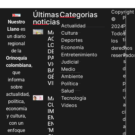
Copyright
Últimas
Categorias
P
©
noticias
Nuestro
o
Actualidad
2024.
Llano
es
MÁS MUJERES
lí
Cultura
Todos
un diario
ACCEDEN A
ti
Deportes
los
regional
LOS CANALES
c
Economía
derechos
de la
DE ATENCIÓN
a
Entretenimiento
reservado
PARA
Orinoquía
s
Judicial
VIOLENCIAS
colombiana
,
d
Medio
BASADAS EN
que
e
Ambiente
GÉNERO EN
informa
VILLAVICENCIO
p
Política
sobre
ri
Salud
actualidad,
v
Tecnología
MADRES
política,
CUIDADORAS
a
Videos
economía
IMPULSAN SUS
ci
y cultura,
EMPRENDIMIENTOS
d
con un
EN LA FERIA
a
‘MANOS QUE
enfoque
d