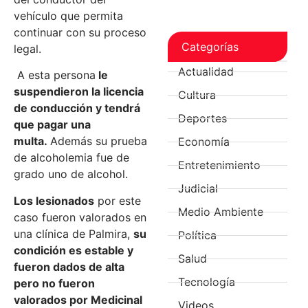
vehículo que permita
continuar con su proceso
Categorías
legal.
Actualidad
A esta persona
le
suspendieron la licencia
Cultura
de conducción y tendrá
Deportes
que pagar una
multa.
Además su prueba
Economía
de alcoholemia fue de
Entretenimiento
grado uno de alcohol.
Judicial
Los lesionados
por este
Medio Ambiente
caso fueron valorados en
una clínica de Palmira,
su
Política
condición es estable y
Salud
fueron dados de alta
Tecnología
pero no fueron
valorados por Medicinal
Videos