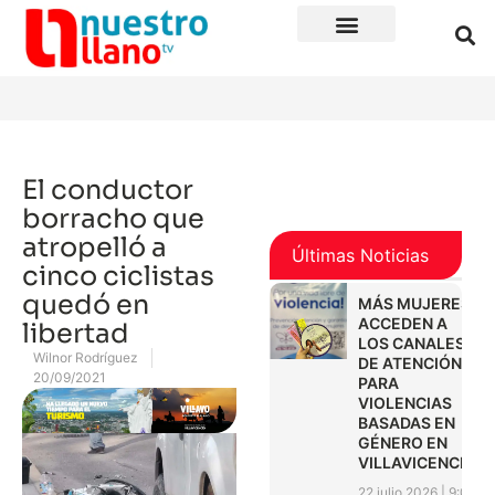
El conductor
borracho que
atropelló a
Últimas Noticias
cinco ciclistas
quedó en
MÁS MUJERES
ACCEDEN A
libertad
LOS CANALES
Wilnor Rodríguez
DE ATENCIÓN
20/09/2021
PARA
VIOLENCIAS
BASADAS EN
GÉNERO EN
VILLAVICENCIO
22 julio 2026
9:01