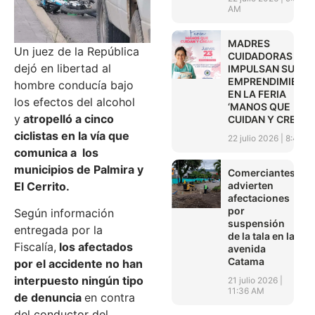
AM
MADRES
Un juez de la República
CUIDADORAS
dejó en libertad al
IMPULSAN SUS
EMPRENDIMIENT
hombre conducía bajo
EN LA FERIA
los efectos del alcohol
‘MANOS QUE
y
atropelló a cinco
CUIDAN Y CREAN’
ciclistas en la vía que
22 julio 2026
8:45 A
comunica a los
municipios de Palmira y
Comerciantes
advierten
El Cerrito.
afectaciones
por
Según información
suspensión
entregada por la
de la tala en la
Fiscalía,
los afectados
avenida
Catama
por el accidente no han
interpuesto ningún tipo
21 julio 2026
11:36 AM
de denuncia
en contra
del conductor del