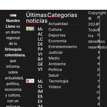
Copyright
Últimas
Categorias
P
©
noticias
Nuestro
o
Actualidad
2024.
Llano
es
MÁS MUJERES
lí
Cultura
Todos
un diario
ACCEDEN A
ti
Deportes
los
regional
LOS CANALES
c
Economía
derechos
de la
DE ATENCIÓN
a
Entretenimiento
reservado
PARA
Orinoquía
s
Judicial
VIOLENCIAS
colombiana
,
d
Medio
BASADAS EN
que
e
Ambiente
GÉNERO EN
informa
VILLAVICENCIO
p
Política
sobre
ri
Salud
actualidad,
v
Tecnología
MADRES
política,
CUIDADORAS
a
Videos
economía
IMPULSAN SUS
ci
y cultura,
EMPRENDIMIENTOS
d
con un
EN LA FERIA
a
‘MANOS QUE
enfoque