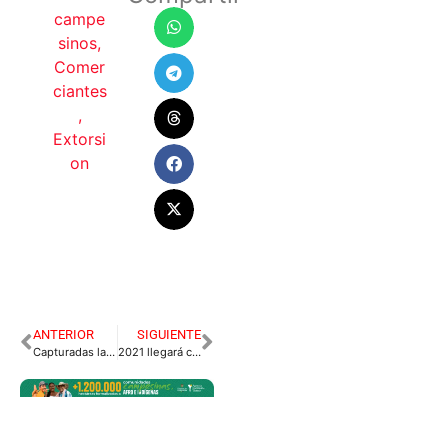
campe
sinos
,
Comer
ciantes
,
Extorsi
on
ANTERIOR
SIGUIENTE
Capturadas las “eróticas” señaladas de extorsionan a hombres con fotos íntimas.
2021 llegará con alzas en tarifa de la energía