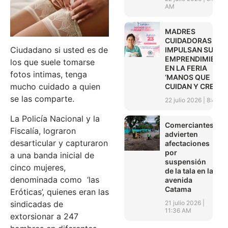
AM
MADRES
CUIDADORAS
Ciudadano si usted es de
IMPULSAN SUS
EMPRENDIMIENT
los que suele tomarse
EN LA FERIA
fotos intimas, tenga
‘MANOS QUE
mucho cuidado a quien
CUIDAN Y CREAN’
se las comparte.
22 julio 2026
8:45 A
La Policía Nacional y la
Comerciantes
Fiscalía, lograron
advierten
desarticular y capturaron
afectaciones
por
a una banda inicial de
suspensión
cinco mujeres,
de la tala en la
denominada como ‘las
avenida
Catama
Eróticas’, quienes eran las
21 julio 2026
sindicadas de
11:36 AM
extorsionar a 247