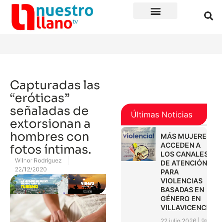
Capturadas las
“eróticas”
señaladas de
Últimas Noticias
extorsionan a
hombres con
MÁS MUJERES
ACCEDEN A
fotos íntimas.
LOS CANALES
Wilnor Rodríguez
DE ATENCIÓN
22/12/2020
PARA
VIOLENCIAS
BASADAS EN
GÉNERO EN
VILLAVICENCIO
22 julio 2026
9:01