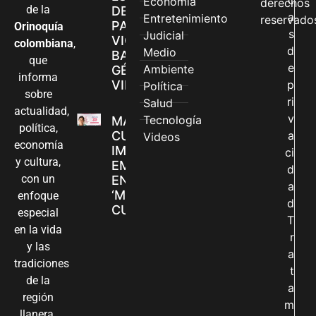
Economía
derechos
de la
DE ATENCIÓN
a
Entretenimiento
reservado
PARA
Orinoquía
s
Judicial
VIOLENCIAS
colombiana
,
d
Medio
BASADAS EN
que
e
Ambiente
GÉNERO EN
informa
VILLAVICENCIO
p
Política
sobre
ri
Salud
actualidad,
v
Tecnología
MADRES
política,
CUIDADORAS
a
Videos
economía
IMPULSAN SUS
ci
y cultura,
EMPRENDIMIENTOS
d
con un
EN LA FERIA
a
‘MANOS QUE
enfoque
d
CUIDAN Y CREAN’
especial
T
en la vida
r
y las
a
tradiciones
t
de la
a
región
m
llanera.