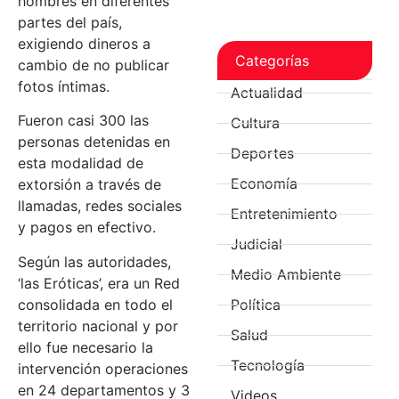
hombres en diferentes
partes del país,
exigiendo dineros a
Categorías
cambio de no publicar
fotos íntimas.
Actualidad
Fueron casi 300 las
Cultura
personas detenidas en
Deportes
esta modalidad de
Economía
extorsión a través de
llamadas, redes sociales
Entretenimiento
y pagos en efectivo.
Judicial
Según las autoridades,
Medio Ambiente
‘las Eróticas’, era un Red
consolidada en todo el
Política
territorio nacional y por
Salud
ello fue necesario la
Tecnología
intervención operaciones
en 24 departamentos y 3
Videos