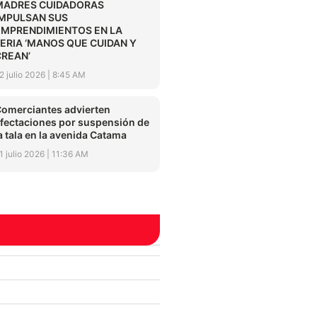
MADRES CUIDADORAS
IMPULSAN SUS
EMPRENDIMIENTOS EN LA
FERIA ‘MANOS QUE CUIDAN Y
CREAN’
2 julio 2026
8:45 AM
omerciantes advierten
fectaciones por suspensión de
a tala en la avenida Catama
1 julio 2026
11:36 AM