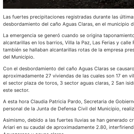
Las fuertes precipitaciones registradas durante las últim
desbordamiento del caño Aguas Claras, en el municipio d
La emergencia se generó cuando se origina taponamiento d
alcantarillas en los barrios, Villa la Paz, Las Ferias y call
también se hallaban alcantarillas rotas de la empresa pre
del Municipio.
Con el desbordamiento del caño Aguas Claras se causaro
aproximadamente 27 viviendas de las cuales son 17 en villa
el sector plaza de toros, 3 sector aguas claras, 2 San isid
este sector.
A esta hora Claudia Patricia Pardo, Secretaria de Gobie
personal de la Junta de Defensa Civil del Municipio, reali
Asimismo, debido a las fuertes lluvias se han generado c
Ariari en su caudal de aproximadamente 2.80, interfiriendo 