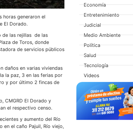
Economía
Entretenimiento
as horas generaron el
e El Dorado.
Judicial
Medio Ambiente
e las rejillas de las
e Plaza de Toros, donde
Política
stadora de servicios públicos
Salud
Tecnología
n daños en varias viviendas
 la paz, 3 en las ferias por
Videos
ro y por último 2 fincas de
rno, CMGRD El Dorado y
zan el respectivo censo.
recientes y aumento del Río
en el caño Pajuil, Río viejo,