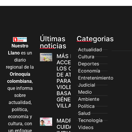
Últimas
Categorias
noticias
Nuestro
Actualidad
Llano
es un
MÁS MUJERES
Cultura
diario
ACCEDEN A
Deportes
regional de la
LOS CANALES
Economía
Orinoquía
DE ATENCIÓN
Entretenimiento
PARA
colombiana
,
Judicial
VIOLENCIAS
que informa
Medio
BASADAS EN
sobre
Ambiente
GÉNERO EN
actualidad,
VILLAVICENCIO
Política
política,
Salud
economía y
Tecnología
MADRES
cultura, con
CUIDADORAS
Videos
un enfoque