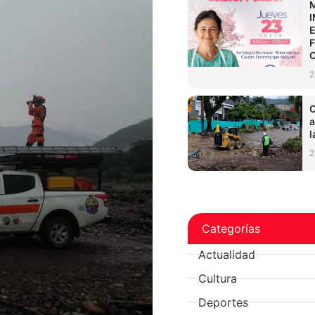
2
C
a
l
2
Categorías
Actualidad
Cultura
Deportes