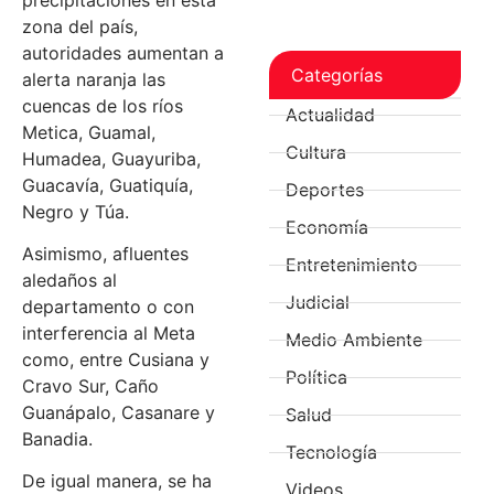
zona del país,
autoridades aumentan a
Categorías
alerta naranja las
cuencas de los ríos
Actualidad
Metica, Guamal,
Cultura
Humadea, Guayuriba,
Guacavía, Guatiquía,
Deportes
Negro y Túa.
Economía
Asimismo, afluentes
Entretenimiento
aledaños al
Judicial
departamento o con
interferencia al Meta
Medio Ambiente
como, entre Cusiana y
Política
Cravo Sur, Caño
Guanápalo, Casanare y
Salud
Banadia.
Tecnología
De igual manera, se ha
Videos