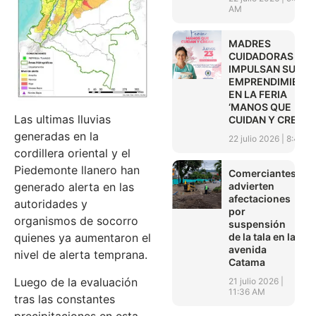
AM
MADRES
CUIDADORAS
IMPULSAN SUS
EMPRENDIMIENT
EN LA FERIA
‘MANOS QUE
Las ultimas lluvias
CUIDAN Y CREAN’
generadas en la
22 julio 2026
8:45 A
cordillera oriental y el
Piedemonte llanero han
Comerciantes
advierten
generado alerta en las
afectaciones
autoridades y
por
organismos de socorro
suspensión
de la tala en la
quienes ya aumentaron el
avenida
nivel de alerta temprana.
Catama
Luego de la evaluación
21 julio 2026
11:36 AM
tras las constantes
precipitaciones en esta