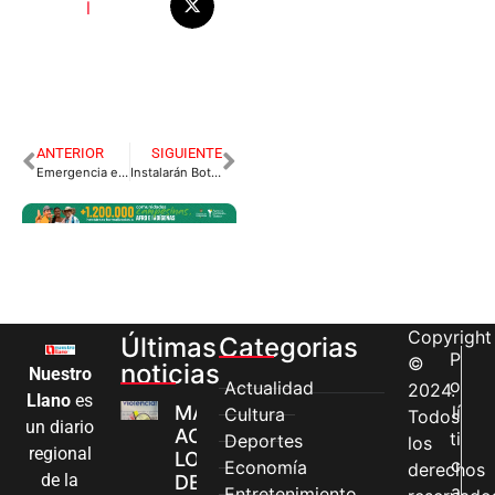
l
ANTERIOR
SIGUIENTE
Emergencia en El Dorado por fuertes lluvias.
Instalarán Botón de pánico en taxis de Villavicencio.
Copyright
Últimas
Categorias
P
©
noticias
Nuestro
o
Actualidad
2024.
Llano
es
MÁS MUJERES
lí
Cultura
Todos
un diario
ACCEDEN A
ti
Deportes
los
regional
LOS CANALES
c
Economía
derechos
de la
DE ATENCIÓN
a
Entretenimiento