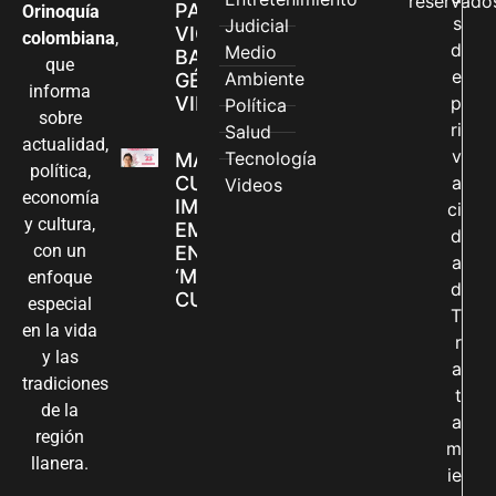
reservado
PARA
Orinoquía
s
Judicial
VIOLENCIAS
colombiana
,
d
Medio
BASADAS EN
que
e
Ambiente
GÉNERO EN
informa
VILLAVICENCIO
p
Política
sobre
ri
Salud
actualidad,
v
Tecnología
MADRES
política,
CUIDADORAS
a
Videos
economía
IMPULSAN SUS
ci
y cultura,
EMPRENDIMIENTOS
d
con un
EN LA FERIA
a
‘MANOS QUE
enfoque
d
CUIDAN Y CREAN’
especial
T
en la vida
r
y las
a
tradiciones
t
de la
a
región
m
llanera.
ie