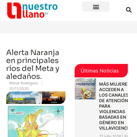
Alerta Naranja
en principales
ríos del Meta y
Últimas Noticias
aledaños.
Wilnor Rodríguez
MÁS MUJERES
10/11/2020
ACCEDEN A
LOS CANALES
DE ATENCIÓN
PARA
VIOLENCIAS
BASADAS EN
GÉNERO EN
VILLAVICENCIO
22 julio 2026
9:01