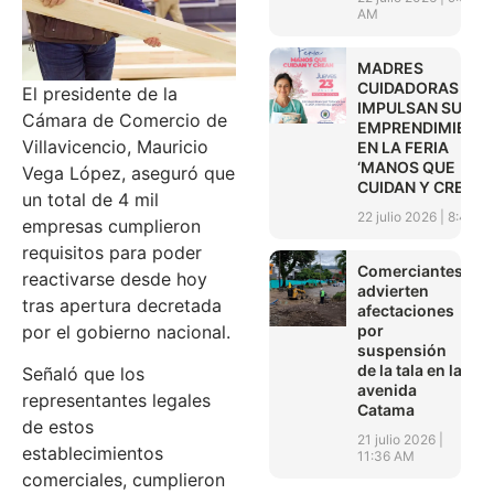
AM
MADRES
CUIDADORAS
El presidente de la
IMPULSAN SUS
Cámara de Comercio de
EMPRENDIMIENT
Villavicencio, Mauricio
EN LA FERIA
‘MANOS QUE
Vega López, aseguró que
CUIDAN Y CREAN’
un total de 4 mil
22 julio 2026
8:45 A
empresas cumplieron
requisitos para poder
Comerciantes
reactivarse desde hoy
advierten
tras apertura decretada
afectaciones
por
por el gobierno nacional.
suspensión
de la tala en la
Señaló que los
avenida
representantes legales
Catama
de estos
21 julio 2026
establecimientos
11:36 AM
comerciales, cumplieron