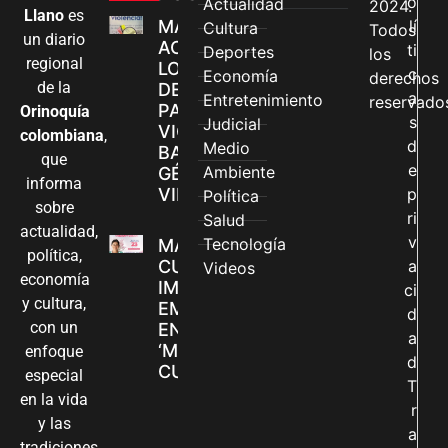
o
Actualidad
2024.
Llano
es
MÁS MUJERES
lí
Cultura
Todos
un diario
ACCEDEN A
ti
Deportes
los
regional
LOS CANALES
c
Economía
derechos
de la
DE ATENCIÓN
a
Entretenimiento
reservado
PARA
Orinoquía
s
Judicial
VIOLENCIAS
colombiana
,
d
Medio
BASADAS EN
que
e
Ambiente
GÉNERO EN
informa
VILLAVICENCIO
p
Política
sobre
ri
Salud
actualidad,
v
Tecnología
MADRES
política,
CUIDADORAS
a
Videos
economía
IMPULSAN SUS
ci
y cultura,
EMPRENDIMIENTOS
d
con un
EN LA FERIA
a
‘MANOS QUE
enfoque
d
CUIDAN Y CREAN’
especial
T
en la vida
r
y las
a
tradiciones