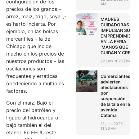
configuración de los
AM
precios de los granos –
arroz, maiz, trigo, soya..,-
MADRES
es harto incierta. Por
CUIDADORAS
IMPULSAN SUS
ejemplo, en las bolsas
EMPRENDIMIENT
mercantiles – la de
EN LA FERIA
Chicago que incide
‘MANOS QUE
CUIDAN Y CREAN’
mucho en los precios de
nuestros productos – las
22 julio 2026
8:45 A
oscilaciones son
frecuentes y erráticas
Comerciantes
advierten
obedeciendo a múltiples
afectaciones
factores.
por
suspensión
Con el maíz. Bajó el
de la tala en la
avenida
precio del petróleo y
Catama
ligado al hidrocarburo,
21 julio 2026
bajó también el del
11:36 AM
etanol. En EEUU este