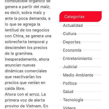
combustible orgánico se
genera a partir del maíz;
es decir, sobra maíz y
Categorías
ante la poca demanda, a
lo que se agrega la
Actualidad
lentitud de los negocios
Cultura
con China, se genera una
sobreoferta temporal y
Deportes
descienden los precios
Economía
de la gramínea.
Entretenimiento
Inesperadamente, ahora
anuncian nuevas
Judicial
dinámicas comerciales
Medio Ambiente
que reactivarían los
precios que venían en
Política
caída libre.
Salud
Ahora con el arroz. La
Tecnología
primera voz de alerta
provino de Vietnam. En
Videos