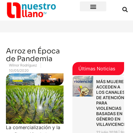
Arroz en Época
de Pandemia
Wilnor Rodríguez
Últimas Noticias
10/05/2020
MÁS MUJERES
ACCEDEN A
LOS CANALES
DE ATENCIÓN
PARA
VIOLENCIAS
BASADAS EN
GÉNERO EN
VILLAVICENCIO
La comercialización y la
22 julio 2026
9:01