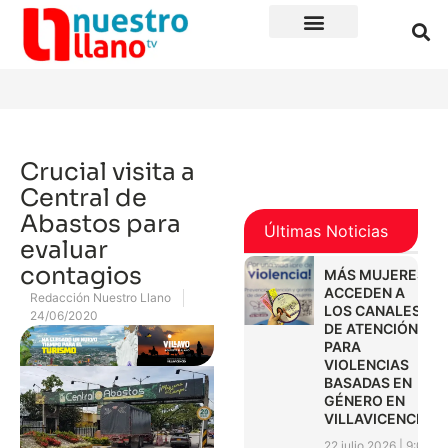
Crucial visita a
Central de
Abastos para
Últimas Noticias
evaluar
contagios
MÁS MUJERES
ACCEDEN A
Redacción Nuestro Llano
LOS CANALES
24/06/2020
DE ATENCIÓN
PARA
VIOLENCIAS
BASADAS EN
GÉNERO EN
VILLAVICENCIO
22 julio 2026
9:01