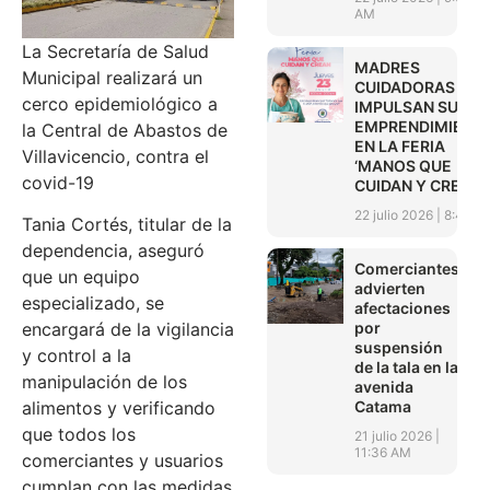
AM
La Secretaría de Salud
MADRES
Municipal realizará un
CUIDADORAS
cerco epidemiológico a
IMPULSAN SUS
EMPRENDIMIENT
la Central de Abastos de
EN LA FERIA
Villavicencio, contra el
‘MANOS QUE
covid-19
CUIDAN Y CREAN’
22 julio 2026
8:45 A
Tania Cortés, titular de la
dependencia, aseguró
Comerciantes
que un equipo
advierten
especializado, se
afectaciones
por
encargará de la vigilancia
suspensión
y control a la
de la tala en la
manipulación de los
avenida
Catama
alimentos y verificando
que todos los
21 julio 2026
11:36 AM
comerciantes y usuarios
cumplan con las medidas