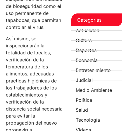
de bioseguridad como el
uso permanente de
Categorías
tapabocas, que permitan
controlar el virus.
Actualidad
Así mismo, se
Cultura
inspeccionarán la
Deportes
totalidad de locales,
verificación de la
Economía
temperatura de los
Entretenimiento
alimentos, adecuadas
Judicial
prácticas higiénicas de
los trabajadores de los
Medio Ambiente
establecimientos y
Política
verificación de la
distancia social necesaria
Salud
para evitar la
Tecnología
propagación del nuevo
coronavirus.
Videos