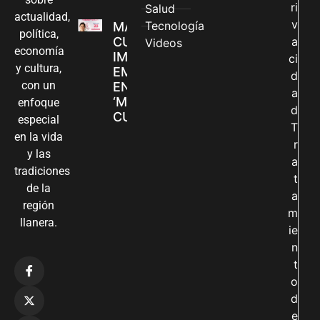
ri
Salud
actualidad,
v
Tecnología
MADRES
política,
CUIDADORAS
a
Videos
economía
IMPULSAN SUS
ci
y cultura,
EMPRENDIMIENTOS
d
con un
EN LA FERIA
a
‘MANOS QUE
enfoque
d
CUIDAN Y CREAN’
especial
T
en la vida
r
y las
a
tradiciones
t
de la
a
región
m
llanera.
ie
n
t
o
d
e