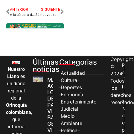
ANTERIOR
SIGUIENTE
A la cárcel a dos extorsionistas en Vistahermosa
24 nuevos respiradores para atender emergencia en Villavicencio.
Copyright
Últimas
Categorias
P
©
noticias
Nuestro
o
Actualidad
2024.
Llano
es
MÁS MUJERES
lí
Cultura
Todos
un diario
ACCEDEN A
ti
Deportes
los
regional
LOS CANALES
c
Economía
derechos
de la
DE ATENCIÓN
a
Entretenimiento
reservado
PARA
Orinoquía
s
Judicial
VIOLENCIAS
colombiana
,
d
Medio
BASADAS EN
que
e
Ambiente
GÉNERO EN
informa
VILLAVICENCIO
p
Política
sobre