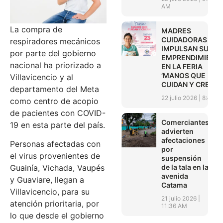
AM
La compra de
MADRES
CUIDADORAS
respiradores mecánicos
IMPULSAN SUS
por parte del gobierno
EMPRENDIMIENT
nacional ha priorizado a
EN LA FERIA
‘MANOS QUE
Villavicencio y al
CUIDAN Y CREAN’
departamento del Meta
22 julio 2026
8:45 A
como centro de acopio
de pacientes con COVID-
Comerciantes
19 en esta parte del país.
advierten
afectaciones
Personas afectadas con
por
el virus provenientes de
suspensión
de la tala en la
Guainía, Vichada, Vaupés
avenida
y Guaviare, llegan a
Catama
Villavicencio, para su
21 julio 2026
atención prioritaria, por
11:36 AM
lo que desde el gobierno