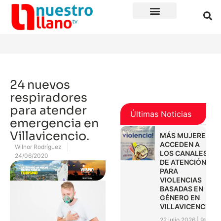
24 nuevos
respiradores
para atender
Últimas Noticias
emergencia en
Villavicencio.
MÁS MUJERES
ACCEDEN A
Wilnor Rodríguez
LOS CANALES
24/06/2020
DE ATENCIÓN
PARA
VIOLENCIAS
BASADAS EN
GÉNERO EN
VILLAVICENCIO
22 julio 2026
9:01