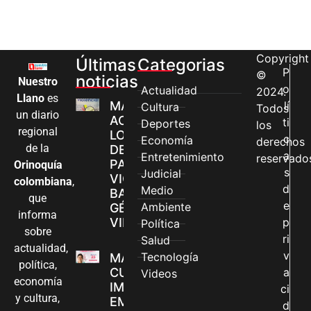
Copyright
Últimas
Categorias
P
©
noticias
Nuestro
o
Actualidad
2024.
Llano
es
MÁS MUJERES
lí
Cultura
Todos
un diario
ACCEDEN A
ti
Deportes
los
regional
LOS CANALES
c
Economía
derechos
de la
DE ATENCIÓN
a
Entretenimiento
reservado
PARA
Orinoquía
s
Judicial
VIOLENCIAS
colombiana
,
d
Medio
BASADAS EN
que
e
Ambiente
GÉNERO EN
informa
VILLAVICENCIO
p
Política
sobre
ri
Salud
actualidad,
v
Tecnología
MADRES
política,
CUIDADORAS
a
Videos
economía
IMPULSAN SUS
ci
y cultura,
EMPRENDIMIENTOS
d