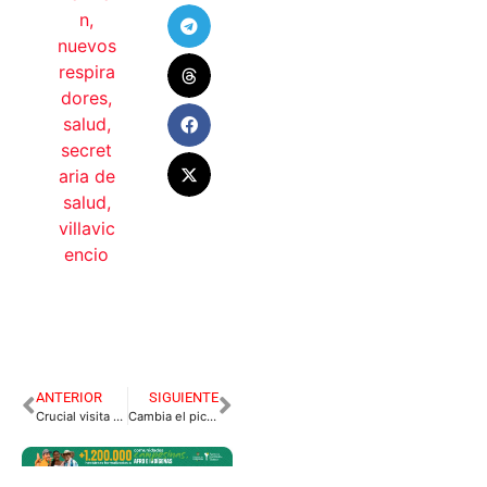
n
,
nuevos
respira
dores
,
salud
,
secret
aria de
salud
,
villavic
encio
ANTERIOR
SIGUIENTE
Crucial visita a Central de Abastos para evaluar contagios
Cambia el pico y placa en Villavicencio.