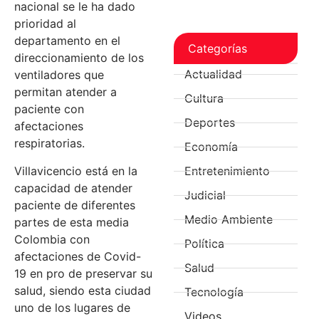
nacional se le ha dado
prioridad al
departamento en el
Categorías
direccionamiento de los
Actualidad
ventiladores que
permitan atender a
Cultura
paciente con
Deportes
afectaciones
respiratorias.
Economía
Villavicencio está en la
Entretenimiento
capacidad de atender
Judicial
paciente de diferentes
Medio Ambiente
partes de esta media
Colombia con
Política
afectaciones de Covid-
Salud
19 en pro de preservar su
salud, siendo esta ciudad
Tecnología
uno de los lugares de
Videos