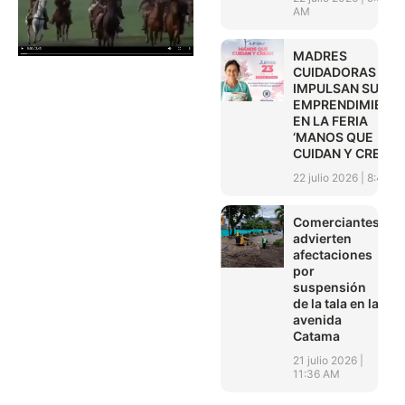
AM
MADRES
CUIDADORAS
IMPULSAN SUS
EMPRENDIMIENT
EN LA FERIA
‘MANOS QUE
CUIDAN Y CREAN’
22 julio 2026
8:45 A
Comerciantes
advierten
afectaciones
por
suspensión
de la tala en la
avenida
Catama
21 julio 2026
11:36 AM