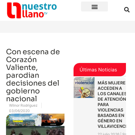
Con escena de
Corazón
Valiente,
Últimas Noticias
parodian
decisiones del
MÁS MUJERES
ACCEDEN A
gobierno
LOS CANALES
nacional
DE ATENCIÓN
PARA
Wilnor Rodríguez
VIOLENCIAS
03/06/2020
BASADAS EN
GÉNERO EN
VILLAVICENCIO
22 julio 2026
9:01