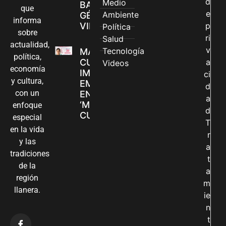
d
Medio
BASADAS EN
que
e
Ambiente
GÉNERO EN
informa
VILLAVICENCIO
p
Política
sobre
ri
Salud
actualidad,
v
Tecnología
MADRES
política,
CUIDADORAS
a
Videos
economía
IMPULSAN SUS
ci
y cultura,
EMPRENDIMIENTOS
d
con un
EN LA FERIA
a
‘MANOS QUE
enfoque
d
CUIDAN Y CREAN’
especial
T
en la vida
r
y las
a
tradiciones
t
de la
a
región
m
llanera.
ie
n
t