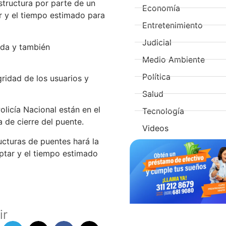
structura por parte de un
Economía
r y el tiempo estimado para
Entretenimiento
Judicial
ada y también
Medio Ambiente
Política
ridad de los usuarios y
Salud
olicía Nacional están en el
Tecnología
 de cierre del puente.
Videos
ucturas de puentes hará la
optar y el tiempo estimado
ir