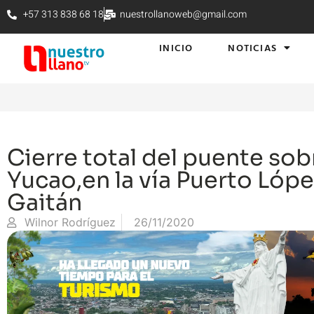
+57 313 838 68 18
nuestrollanoweb@gmail.com
INICIO
NOTICIAS
Cierre total del puente sobr
Yucao,en la vía Puerto Lópe
Gaitán
Wilnor Rodríguez
26/11/2020