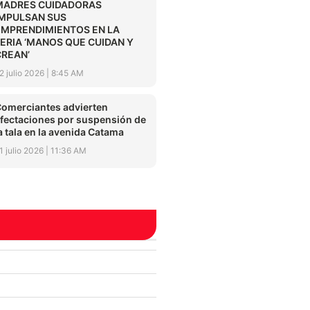
MADRES CUIDADORAS
IMPULSAN SUS
EMPRENDIMIENTOS EN LA
FERIA ‘MANOS QUE CUIDAN Y
CREAN’
2 julio 2026
8:45 AM
omerciantes advierten
fectaciones por suspensión de
a tala en la avenida Catama
1 julio 2026
11:36 AM