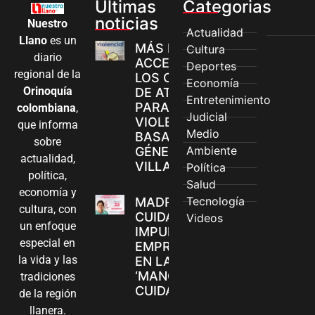
Últimas
Categorias
noticias
Nuestro
Actualidad
Llano
es un
MÁS MUJERES
Cultura
diario
ACCEDEN A
Deportes
regional de la
LOS CANALES
Economía
Orinoquía
DE ATENCIÓN
Entretenimiento
PARA
colombiana
,
Judicial
VIOLENCIAS
que informa
Medio
BASADAS EN
sobre
Ambiente
GÉNERO EN
actualidad,
VILLAVICENCIO
Política
política,
Salud
economía y
Tecnología
MADRES
cultura, con
CUIDADORAS
Videos
un enfoque
IMPULSAN SUS
especial en
EMPRENDIMIENTOS
la vida y las
EN LA FERIA
‘MANOS QUE
tradiciones
CUIDAN Y CREAN’
de la región
llanera.