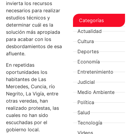
invierta los recursos
necesarios para realizar
estudios técnicos y
Categorías
determinar cuál es la
Actualidad
solución más apropiada
para acabar con los
Cultura
desbordamientos de esa
Deportes
afluente.
Economía
En repetidas
Entretenimiento
oportunidades los
habitantes de Las
Judicial
Mercedes, Cuncia, río
Medio Ambiente
Negrito, La Vigía, entre
otras veredas, han
Política
realizado protestas, las
Salud
cuales no han sido
escuchadas por el
Tecnología
gobierno local.
Videos