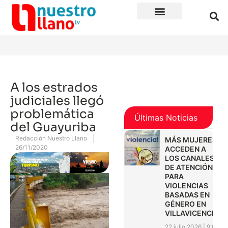
A los estrados
judiciales llegó
problemática
Últimas Noticias
del Guayuriba
Redacción Nuestro Llano
MÁS MUJERES
26/11/2020
ACCEDEN A
LOS CANALES
DE ATENCIÓN
PARA
VIOLENCIAS
BASADAS EN
GÉNERO EN
VILLAVICENCIO
22 julio 2026
9:01