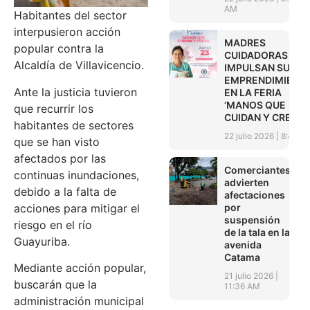
AM
Habitantes del sector
interpusieron acción
MADRES
popular contra la
CUIDADORAS
Alcaldía de Villavicencio.
IMPULSAN SUS
EMPRENDIMIENT
Ante la justicia tuvieron
EN LA FERIA
‘MANOS QUE
que recurrir los
CUIDAN Y CREAN’
habitantes de sectores
22 julio 2026
8:45 A
que se han visto
afectados por las
Comerciantes
continuas inundaciones,
advierten
debido a la falta de
afectaciones
por
acciones para mitigar el
suspensión
riesgo en el río
de la tala en la
Guayuriba.
avenida
Catama
Mediante acción popular,
21 julio 2026
buscarán que la
11:36 AM
administración municipal