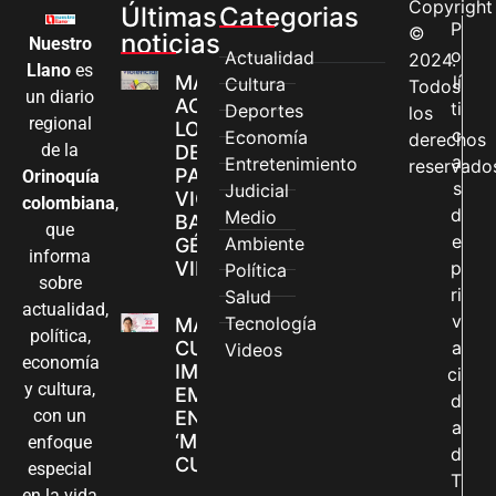
Copyright
Últimas
Categorias
P
©
noticias
Nuestro
o
Actualidad
2024.
Llano
es
MÁS MUJERES
lí
Cultura
Todos
un diario
ACCEDEN A
ti
Deportes
los
regional
LOS CANALES
c
Economía
derechos
de la
DE ATENCIÓN
a
Entretenimiento
reservado
PARA
Orinoquía
s
Judicial
VIOLENCIAS
colombiana
,
d
Medio
BASADAS EN
que
e
Ambiente
GÉNERO EN
informa
VILLAVICENCIO
p
Política
sobre
ri
Salud
actualidad,
v
Tecnología
MADRES
política,
CUIDADORAS
a
Videos
economía
IMPULSAN SUS
ci
y cultura,
EMPRENDIMIENTOS
d
con un
EN LA FERIA
a
‘MANOS QUE
enfoque
d
CUIDAN Y CREAN’
especial
T
en la vida