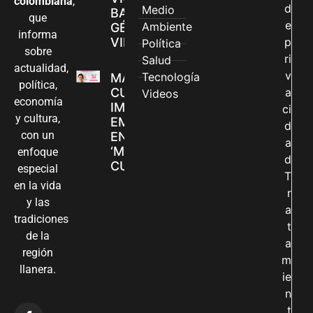
colombiana
,
d
Medio
BASADAS EN
que
e
Ambiente
GÉNERO EN
informa
VILLAVICENCIO
p
Política
sobre
ri
Salud
actualidad,
v
Tecnología
MADRES
política,
CUIDADORAS
a
Videos
economía
IMPULSAN SUS
ci
y cultura,
EMPRENDIMIENTOS
d
con un
EN LA FERIA
a
‘MANOS QUE
enfoque
d
CUIDAN Y CREAN’
especial
T
en la vida
r
y las
a
tradiciones
t
de la
a
región
m
llanera.
ie
n
t