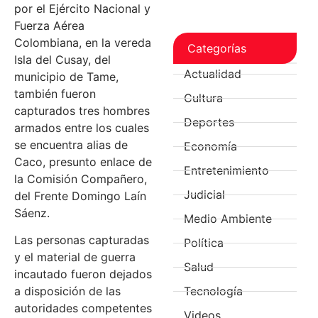
por el Ejército Nacional y
Fuerza Aérea
Colombiana, en la vereda
Categorías
Isla del Cusay, del
Actualidad
municipio de Tame,
también fueron
Cultura
capturados tres hombres
Deportes
armados entre los cuales
se encuentra alias de
Economía
Caco, presunto enlace de
Entretenimiento
la Comisión Compañero,
Judicial
del Frente Domingo Laín
Sáenz.
Medio Ambiente
Las personas capturadas
Política
y el material de guerra
Salud
incautado fueron dejados
Tecnología
a disposición de las
autoridades competentes
Videos