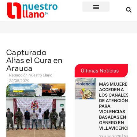
Capturado
Alias el Cura en
Arauca
Últimas Noticias
Redacción Nuestro Llano
29/05/2020
MÁS MUJERES
ACCEDEN A
LOS CANALES
DE ATENCIÓN
PARA
VIOLENCIAS
BASADAS EN
GÉNERO EN
VILLAVICENCIO
22 julio 2026
9:01