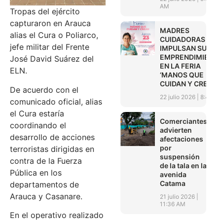
AM
Tropas del ejército
capturaron en Arauca
MADRES
alias el Cura o Poliarco,
CUIDADORAS
jefe militar del Frente
IMPULSAN SUS
EMPRENDIMIENT
José David Suárez del
EN LA FERIA
ELN.
‘MANOS QUE
CUIDAN Y CREAN’
De acuerdo con el
22 julio 2026
8:45 A
comunicado oficial, alias
el Cura estaría
Comerciantes
coordinando el
advierten
desarrollo de acciones
afectaciones
por
terroristas dirigidas en
suspensión
contra de la Fuerza
de la tala en la
Pública en los
avenida
Catama
departamentos de
Arauca y Casanare.
21 julio 2026
11:36 AM
En el operativo realizado