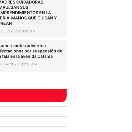
MADRES CUIDADORAS
IMPULSAN SUS
EMPRENDIMIENTOS EN LA
FERIA ‘MANOS QUE CUIDAN Y
CREAN’
2 julio 2026
8:45 AM
omerciantes advierten
fectaciones por suspensión de
a tala en la avenida Catama
1 julio 2026
11:36 AM