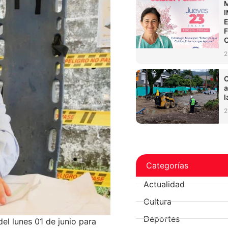
2
C
a
l
2
Categorías
Actualidad
Cultura
Deportes
del lunes 01 de junio para