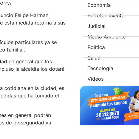
 Meta.
Economía
nunció Felipe Harman,
Entretenimiento
ue esta medida retorna a sus
Judicial
Medio Ambiente
culos particulares ya se
Política
o familiar.
Salud
dad en general que los
Tecnología
cluso la alcaldía los dotará
Videos
a cotidiana en la ciudad, es
 medidas que ha tomado el
nes en general podrán
los de bioseguridad ya