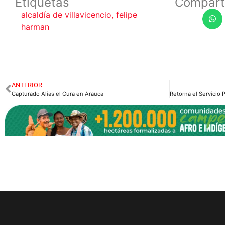
Etiquetas
Compart
alcaldía de villavicencio
,
felipe
harman
ANTERIOR
Capturado Alias el Cura en Arauca