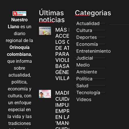
Últimas
Categorias
noticias
Nuestro
Actualidad
Llano
es un
MÁS MUJERES
Cultura
diario
ACCEDEN A
Deportes
regional de la
LOS CANALES
Economía
Orinoquía
DE ATENCIÓN
Entretenimiento
PARA
colombiana
,
Judicial
VIOLENCIAS
que informa
Medio
BASADAS EN
sobre
Ambiente
GÉNERO EN
actualidad,
VILLAVICENCIO
Política
política,
Salud
economía y
Tecnología
MADRES
cultura, con
CUIDADORAS
Videos
un enfoque
IMPULSAN SUS
especial en
EMPRENDIMIENTOS
la vida y las
EN LA FERIA
‘MANOS QUE
tradiciones