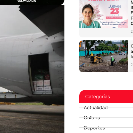
2
C
a
l
2
Categorías
Actualidad
Cultura
Deportes