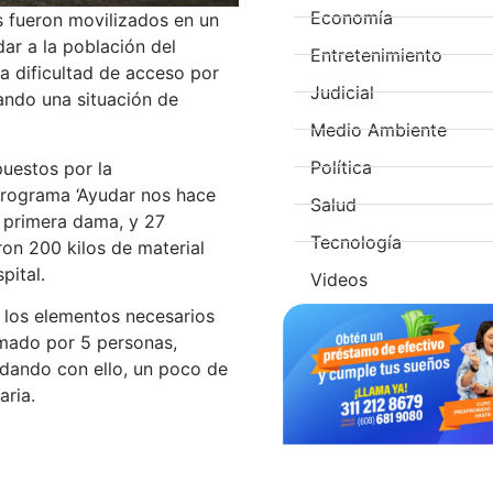
Economía
 fueron movilizados en un
ar a la población del
Entretenimiento
a dificultad de acceso por
Judicial
rando una situación de
Medio Ambiente
Política
uestos por la
 programa ‘Ayudar nos hace
Salud
a primera dama, y 27
Tecnología
on 200 kilos de material
pital.
Videos
 los elementos necesarios
rmado por 5 personas,
 dando con ello, un poco de
aria.