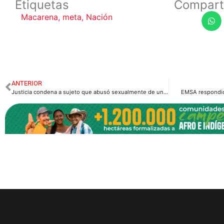
Etiquetas
Compart
Macarena
,
meta
,
Nación
ANTERIOR
Justicia condena a sujeto que abusó sexualmente de una niña de 11 años
EMSA respondió