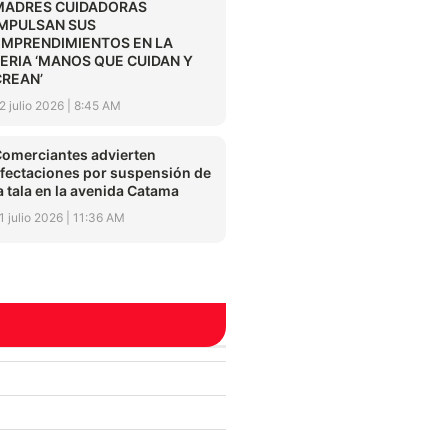
MADRES CUIDADORAS
IMPULSAN SUS
EMPRENDIMIENTOS EN LA
FERIA ‘MANOS QUE CUIDAN Y
CREAN’
2 julio 2026
8:45 AM
omerciantes advierten
fectaciones por suspensión de
a tala en la avenida Catama
1 julio 2026
11:36 AM