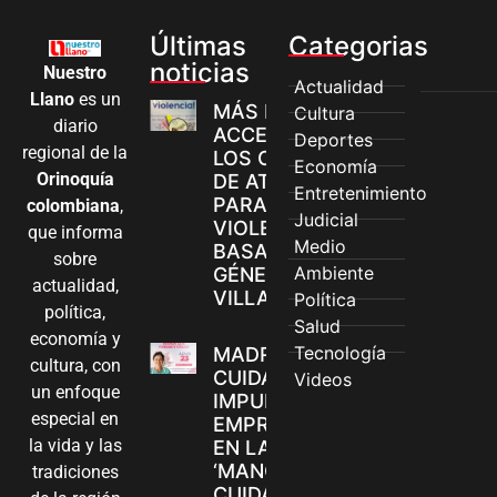
Últimas
Categorias
noticias
Nuestro
Actualidad
Llano
es un
MÁS MUJERES
Cultura
diario
ACCEDEN A
Deportes
regional de la
LOS CANALES
Economía
Orinoquía
DE ATENCIÓN
Entretenimiento
PARA
colombiana
,
Judicial
VIOLENCIAS
que informa
Medio
BASADAS EN
sobre
Ambiente
GÉNERO EN
actualidad,
VILLAVICENCIO
Política
política,
Salud
economía y
Tecnología
MADRES
cultura, con
CUIDADORAS
Videos
un enfoque
IMPULSAN SUS
especial en
EMPRENDIMIENTOS
la vida y las
EN LA FERIA
‘MANOS QUE
tradiciones
CUIDAN Y CREAN’