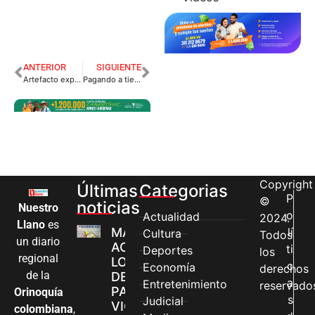
ANTERIOR
SIGUIENTE
Artefacto explosivo deja un soldado herido en Vistahermosa, Meta.
Pagando a tiempo su impuesto vehicular nos beneficiamos todos lo metenses.
Copyright
Últimas
Categorias
P
©
noticias
Nuestro
o
Actualidad
2024.
Llano
es
MÁS MUJERES
lí
Cultura
Todos
un diario
ACCEDEN A
ti
Deportes
los
regional
LOS CANALES
c
Economía
derechos
de la
DE ATENCIÓN
a
Entretenimiento
reservado
PARA
Orinoquía
s
Judicial
VIOLENCIAS
colombiana
,