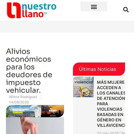
Alivios
económicos
para los
Últimas Noticias
deudores de
impuesto
MÁS MUJERES
ACCEDEN A
vehicular.
LOS CANALES
Wilnor Rodríguez
DE ATENCIÓN
14/08/2020
PARA
VIOLENCIAS
BASADAS EN
GÉNERO EN
VILLAVICENCIO
22 julio 2026
9:01