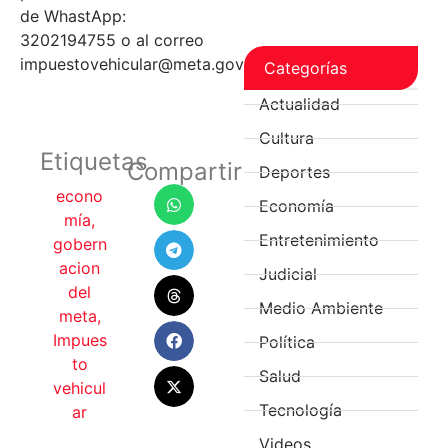
de WhastApp:
3202194755 o al correo
impuestovehicular@meta.gov.co
Categorías
Actualidad
Cultura
Etiquetas
Compartir
Deportes
econo
Economía
mía
,
Entretenimiento
gobern
acion
Judicial
del
Medio Ambiente
meta
,
Impues
Política
to
Salud
vehicul
Tecnología
ar
Videos