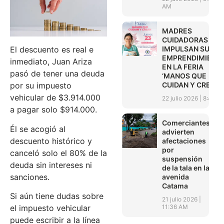
AM
MADRES
CUIDADORAS
IMPULSAN SUS
El descuento es real e
EMPRENDIMIENT
inmediato, Juan Ariza
EN LA FERIA
pasó de tener una deuda
‘MANOS QUE
CUIDAN Y CREAN’
por su impuesto
vehicular de $3.914.000
22 julio 2026
8:45 A
a pagar solo $914.000.
Comerciantes
Él se acogió al
advierten
descuento histórico y
afectaciones
por
canceló solo el 80% de la
suspensión
deuda sin intereses ni
de la tala en la
sanciones.
avenida
Catama
Si aún tiene dudas sobre
21 julio 2026
11:36 AM
el impuesto vehicular
puede escribir a la línea