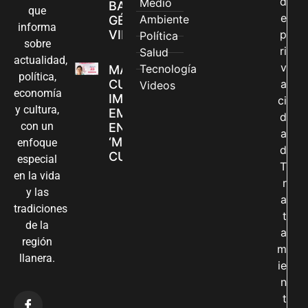
d
Medio
BASADAS EN
que
e
Ambiente
GÉNERO EN
informa
VILLAVICENCIO
p
Política
sobre
ri
Salud
actualidad,
v
Tecnología
MADRES
política,
CUIDADORAS
a
Videos
economía
IMPULSAN SUS
ci
y cultura,
EMPRENDIMIENTOS
d
con un
EN LA FERIA
a
‘MANOS QUE
enfoque
d
CUIDAN Y CREAN’
especial
T
en la vida
r
y las
a
tradiciones
t
de la
a
región
m
llanera.
ie
n
t