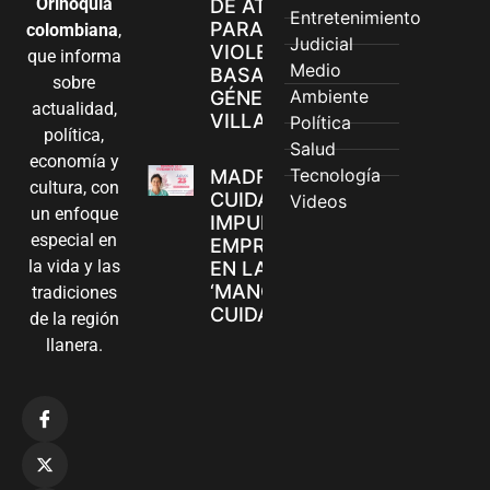
Orinoquía
DE ATENCIÓN
Entretenimiento
PARA
colombiana
,
Judicial
VIOLENCIAS
que informa
Medio
BASADAS EN
sobre
Ambiente
GÉNERO EN
actualidad,
VILLAVICENCIO
Política
política,
Salud
economía y
Tecnología
MADRES
cultura, con
CUIDADORAS
Videos
un enfoque
IMPULSAN SUS
especial en
EMPRENDIMIENTOS
la vida y las
EN LA FERIA
‘MANOS QUE
tradiciones
CUIDAN Y CREAN’
de la región
llanera.