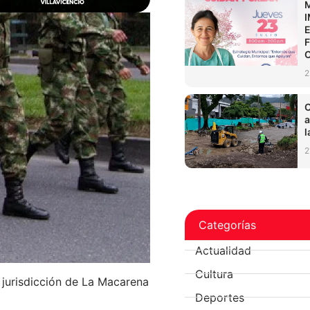
2
C
a
l
2
Categorías
Actualidad
Cultura
 jurisdicción de La Macarena
Deportes