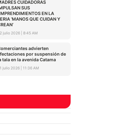
MADRES CUIDADORAS
IMPULSAN SUS
EMPRENDIMIENTOS EN LA
FERIA ‘MANOS QUE CUIDAN Y
CREAN’
2 julio 2026
8:45 AM
omerciantes advierten
fectaciones por suspensión de
a tala en la avenida Catama
1 julio 2026
11:36 AM