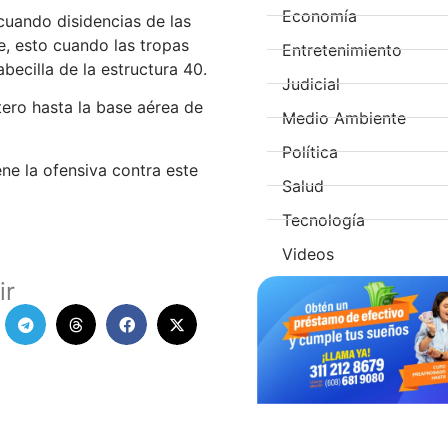
Economía
uando disidencias de las
, esto cuando las tropas
Entretenimiento
becilla de la estructura 40.
Judicial
tero hasta la base aérea de
Medio Ambiente
Política
ne la ofensiva contra este
Salud
Tecnología
Videos
ir