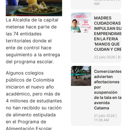
AM
MADRES
La Alcaldía de la capital
CUIDADORAS
metense hace parte de
IMPULSAN SUS
las 74 entidades
EMPRENDIMIENT
EN LA FERIA
territoriales donde el
‘MANOS QUE
ente de control hace
CUIDAN Y CREAN’
seguimiento a la entrega
22 julio 2026
8:45 A
del programa escolar.
Comerciantes
Algunos colegios
advierten
públicos de Colombia
afectaciones
iniciaron el nuevo año
por
suspensión
académico, pero más de
de la tala en la
4 millones de estudiantes
avenida
no han recibido su ración
Catama
de alimento estipulada
21 julio 2026
11:36 AM
en el Programa de
Alimentación Escolar