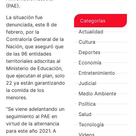
(PAE).
La situación fue
Categorías
denunciada, este 8 de
Actualidad
febrero, por la
Contraloría General de la
Cultura
Nación, que aseguró que
Deportes
de las 96 entidades
territoriales adscritas al
Economía
Ministerio de Educación,
Entretenimiento
que ejecutan el plan, solo
22 ya están garantizando
Judicial
la comida de los
Medio Ambiente
menores.
Política
“Se viene adelantando un
Salud
seguimiento al PAE en
virtud de la alternancia
Tecnología
para este año 2021. A
Videos