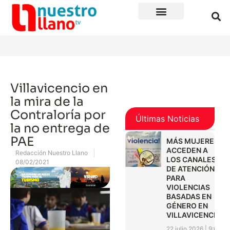
Villavicencio en
la mira de la
Contraloría por
Últimas Noticias
la no entrega de
PAE
MÁS MUJERES
ACCEDEN A
Redacción Nuestro Llano
LOS CANALES
08/02/2021
DE ATENCIÓN
PARA
VIOLENCIAS
BASADAS EN
GÉNERO EN
VILLAVICENCIO
22 julio 2026
9:01