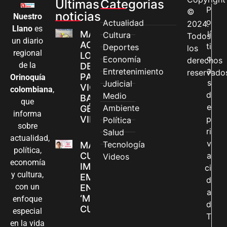
Últimas
Categorias
P
©
noticias
Nuestro
o
Actualidad
2024.
Llano
es
MÁS MUJERES
lí
Cultura
Todos
un diario
ACCEDEN A
ti
Deportes
los
regional
LOS CANALES
c
Economía
derechos
de la
DE ATENCIÓN
a
Entretenimiento
reservado
PARA
Orinoquía
s
Judicial
VIOLENCIAS
colombiana
,
d
Medio
BASADAS EN
que
e
Ambiente
GÉNERO EN
informa
VILLAVICENCIO
p
Política
sobre
ri
Salud
actualidad,
v
Tecnología
MADRES
política,
CUIDADORAS
a
Videos
economía
IMPULSAN SUS
ci
y cultura,
EMPRENDIMIENTOS
d
con un
EN LA FERIA
a
‘MANOS QUE
enfoque
d
CUIDAN Y CREAN’
especial
T
en la vida