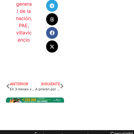
genera
l de la
nación
,
PAE
,
villavic
encio
ANTERIOR
SIGUIENTE
En 3 meses volverá el alumbrado público al Municipio
A prisión por extorsionar comerciantes en Granada.
Copyright