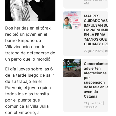
AM
MADRES
CUIDADORAS
IMPULSAN SUS
Dos heridas en el tórax
EMPRENDIMIENT
recibió un joven en el
EN LA FERIA
‘MANOS QUE
barrio Emporio de
CUIDAN Y CREAN’
Villavicencio cuando
22 julio 2026
8:45 A
trataba de defenderse de
un perro que lo mordió.
Comerciantes
advierten
El día jueves sobre las 6
afectaciones
de la tarde luego de salir
por
de su trabajo en el
suspensión
de la tala en la
Porvenir, el joven quien
avenida
todos los días transita
Catama
por el puente que
21 julio 2026
comunica al Villa Julia
11:36 AM
con el Emporio, a