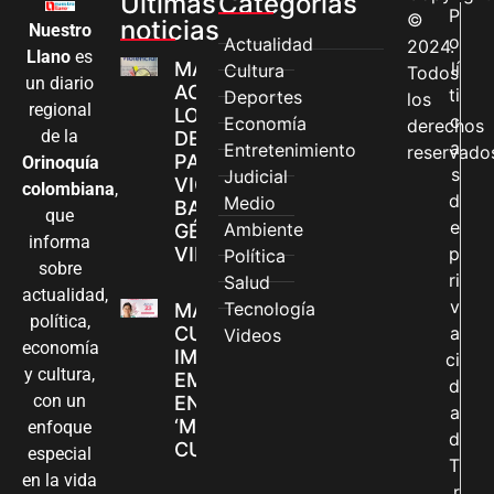
Últimas
Categorias
P
©
noticias
Nuestro
o
Actualidad
2024.
Llano
es
MÁS MUJERES
lí
Cultura
Todos
un diario
ACCEDEN A
ti
Deportes
los
regional
LOS CANALES
c
Economía
derechos
de la
DE ATENCIÓN
a
Entretenimiento
reservado
PARA
Orinoquía
s
Judicial
VIOLENCIAS
colombiana
,
d
Medio
BASADAS EN
que
e
Ambiente
GÉNERO EN
informa
VILLAVICENCIO
p
Política
sobre
ri
Salud
actualidad,
v
Tecnología
MADRES
política,
CUIDADORAS
a
Videos
economía
IMPULSAN SUS
ci
y cultura,
EMPRENDIMIENTOS
d
con un
EN LA FERIA
a
‘MANOS QUE
enfoque
d
CUIDAN Y CREAN’
especial
T
en la vida
r