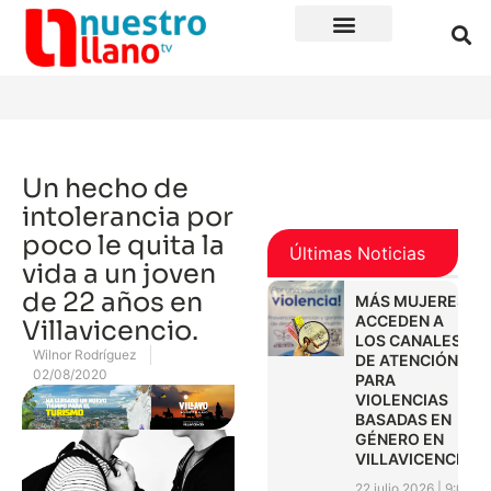
Un hecho de
intolerancia por
poco le quita la
Últimas Noticias
vida a un joven
de 22 años en
MÁS MUJERES
ACCEDEN A
Villavicencio.
LOS CANALES
Wilnor Rodríguez
DE ATENCIÓN
02/08/2020
PARA
VIOLENCIAS
BASADAS EN
GÉNERO EN
VILLAVICENCIO
22 julio 2026
9:01