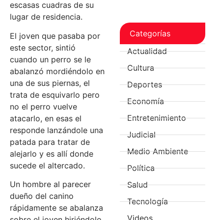
escasas cuadras de su
lugar de residencia.
Categorías
El joven que pasaba por
este sector, sintió
Actualidad
cuando un perro se le
Cultura
abalanzó mordiéndolo en
una de sus piernas, el
Deportes
trata de esquivarlo pero
Economía
no el perro vuelve
Entretenimiento
atacarlo, en esas el
responde lanzándole una
Judicial
patada para tratar de
Medio Ambiente
alejarlo y es allí donde
sucede el altercado.
Política
Un hombre al parecer
Salud
dueño del canino
Tecnología
rápidamente se abalanza
Videos
sobre el joven hiriéndolo