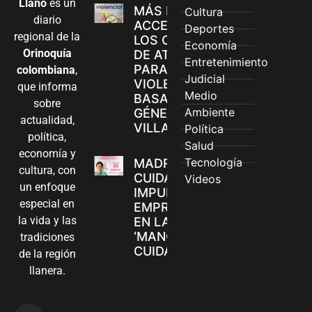
Llano
es un
MÁS MUJERES
Cultura
diario
ACCEDEN A
Deportes
regional de la
LOS CANALES
Economía
Orinoquía
DE ATENCIÓN
Entretenimiento
PARA
colombiana
,
Judicial
VIOLENCIAS
que informa
Medio
BASADAS EN
sobre
Ambiente
GÉNERO EN
actualidad,
VILLAVICENCIO
Política
política,
Salud
economía y
Tecnología
MADRES
cultura, con
CUIDADORAS
Videos
un enfoque
IMPULSAN SUS
especial en
EMPRENDIMIENTOS
la vida y las
EN LA FERIA
‘MANOS QUE
tradiciones
CUIDAN Y CREAN’
de la región
llanera.