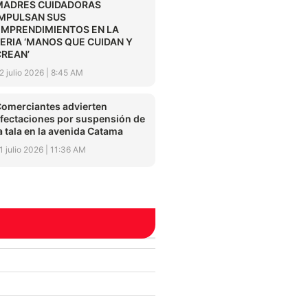
MADRES CUIDADORAS
IMPULSAN SUS
EMPRENDIMIENTOS EN LA
FERIA ‘MANOS QUE CUIDAN Y
CREAN’
2 julio 2026
8:45 AM
omerciantes advierten
fectaciones por suspensión de
a tala en la avenida Catama
1 julio 2026
11:36 AM