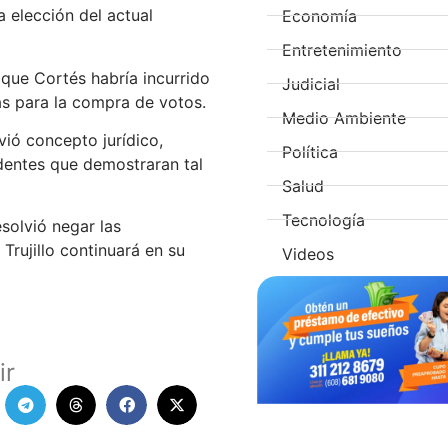
a elección del actual
Economía
Entretenimiento
que Cortés habría incurrido
Judicial
das para la compra de votos.
Medio Ambiente
ió concepto jurídico,
Política
dentes que demostraran tal
Salud
Tecnología
esolvió negar las
Trujillo continuará en su
Videos
ir