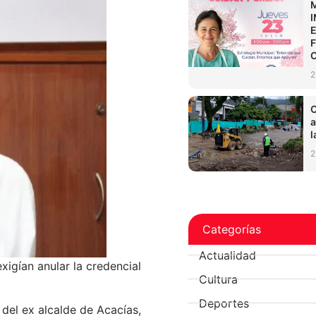
2
C
a
l
2
Categorías
Actualidad
igían anular la credencial
Cultura
Deportes
 del ex alcalde de Acacías,