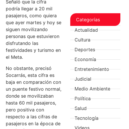
Señaló que la cifra
podría llegar a 20 mil
pasajeros, como quiera
Categorías
que ayer martes y hoy se
siguen movilizando
Actualidad
personas que estuvieron
Cultura
disfrutando las
Deportes
festividades y turismo en
el Meta.
Economía
No obstante, precisó
Entretenimiento
Socarrás, esta cifra es
Judicial
baja en comparación con
Medio Ambiente
un puente festivo normal,
donde se movilizaban
Política
hasta 60 mil pasajeros,
Salud
pero positiva con
respecto a las cifras de
Tecnología
pasajeros en la época de
Videos