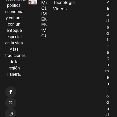
v
Tecnología
MADRES
política,
CUIDADORAS
a
Videos
economía
IMPULSAN SUS
ci
y cultura,
EMPRENDIMIENTOS
d
con un
EN LA FERIA
a
‘MANOS QUE
enfoque
d
CUIDAN Y CREAN’
especial
T
en la vida
r
y las
a
tradiciones
t
de la
a
región
m
llanera.
ie
n
t
o
d
e
d