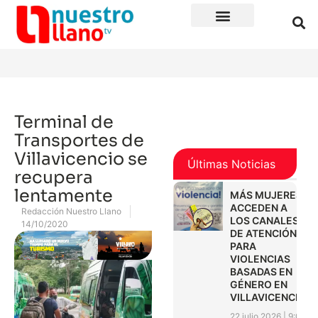
Terminal de
Transportes de
Villavicencio se
Últimas Noticias
recupera
lentamente
MÁS MUJERES
ACCEDEN A
Redacción Nuestro Llano
LOS CANALES
14/10/2020
DE ATENCIÓN
PARA
VIOLENCIAS
BASADAS EN
GÉNERO EN
VILLAVICENCIO
22 julio 2026
9:01