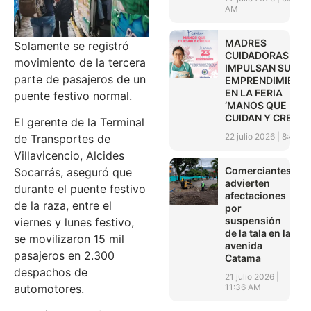
AM
MADRES
Solamente se registró
CUIDADORAS
movimiento de la tercera
IMPULSAN SUS
parte de pasajeros de un
EMPRENDIMIENT
EN LA FERIA
puente festivo normal.
‘MANOS QUE
CUIDAN Y CREAN’
El gerente de la Terminal
22 julio 2026
8:45 A
de Transportes de
Villavicencio, Alcides
Comerciantes
Socarrás, aseguró que
advierten
durante el puente festivo
afectaciones
de la raza, entre el
por
suspensión
viernes y lunes festivo,
de la tala en la
se movilizaron 15 mil
avenida
pasajeros en 2.300
Catama
despachos de
21 julio 2026
11:36 AM
automotores.