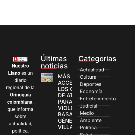
Últimas
Categorias
noticias
Nuestro
Actualidad
Llano
es un
MÁS MUJERES
Cultura
diario
ACCEDEN A
Deportes
regional de la
LOS CANALES
Economía
Orinoquía
DE ATENCIÓN
Entretenimiento
PARA
colombiana
,
Judicial
VIOLENCIAS
que informa
Medio
BASADAS EN
sobre
Ambiente
GÉNERO EN
actualidad,
VILLAVICENCIO
Política
política,
Salud