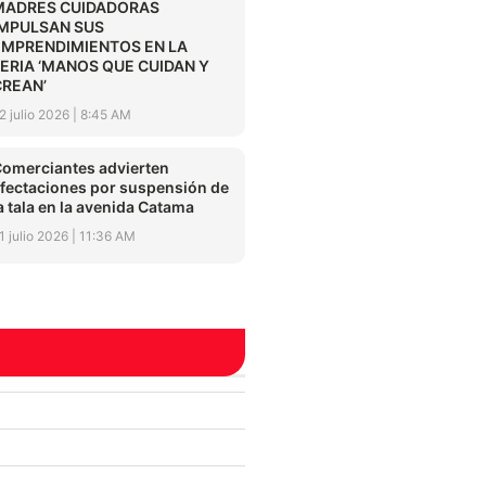
MADRES CUIDADORAS
IMPULSAN SUS
EMPRENDIMIENTOS EN LA
FERIA ‘MANOS QUE CUIDAN Y
CREAN’
2 julio 2026
8:45 AM
omerciantes advierten
fectaciones por suspensión de
a tala en la avenida Catama
1 julio 2026
11:36 AM