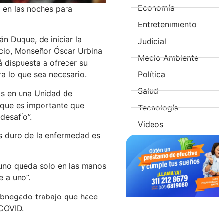
Economía
 en las noches para
Entretenimiento
án Duque, de iniciar la
Judicial
ncio, Monseñor Óscar Urbina
Medio Ambiente
á dispuesta a ofrecer su
Política
a lo que sea necesario.
Salud
los en una Unidad de
 que es importante que
Tecnología
desafío”.
Videos
ás duro de la enfermedad es
, uno queda solo en las manos
 a uno’’.
abnegado trabajo que hace
 COVID.