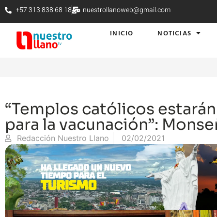
+57 313 838 68 18
nuestrollanoweb@gmail.com
INICIO
NOTICIAS
“Templos católicos estarán
para la vacunación”: Monse
Redacción Nuestro Llano
02/02/2021