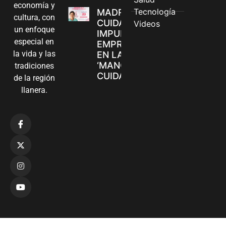
economía y
Tecnología
MADRES
cultura, con
CUIDADORAS
Videos
un enfoque
IMPULSAN SUS
especial en
EMPRENDIMIENTOS
la vida y las
EN LA FERIA
‘MANOS QUE
tradiciones
CUIDAN Y CREAN’
de la región
llanera.