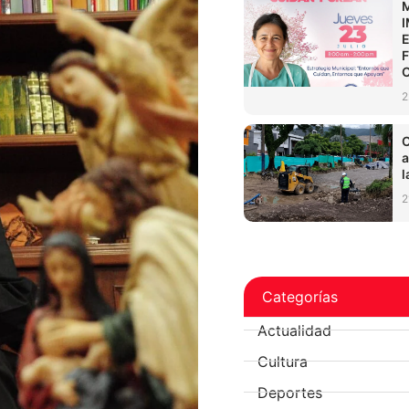
2
C
a
l
2
Categorías
Actualidad
Cultura
Deportes