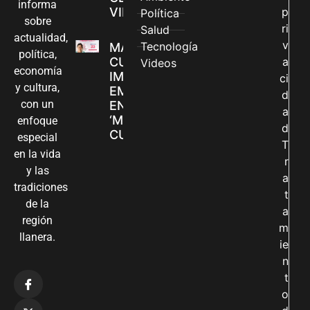
informa
VILLAVICENCIO
p
Política
sobre
ri
Salud
actualidad,
v
Tecnología
MADRES
política,
CUIDADORAS
a
Videos
economía
IMPULSAN SUS
ci
y cultura,
EMPRENDIMIENTOS
d
con un
EN LA FERIA
a
‘MANOS QUE
enfoque
d
CUIDAN Y CREAN’
especial
T
en la vida
r
y las
a
tradiciones
t
de la
a
región
m
llanera.
ie
n
t
o