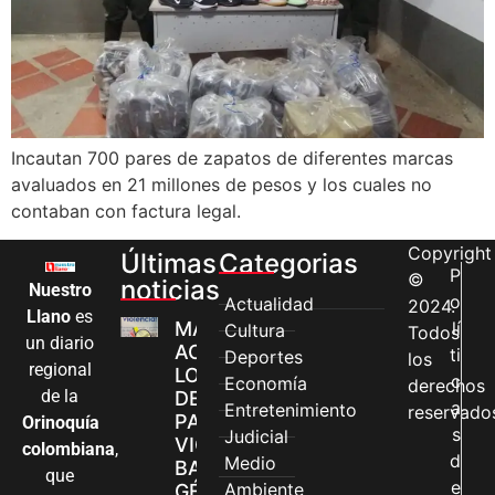
Incautan 700 pares de zapatos de diferentes marcas
avaluados en 21 millones de pesos y los cuales no
contaban con factura legal.
Copyright
Últimas
Categorias
P
©
noticias
Nuestro
o
Actualidad
2024.
Llano
es
MÁS MUJERES
lí
Cultura
Todos
un diario
ACCEDEN A
ti
Deportes
los
regional
LOS CANALES
c
Economía
derechos
de la
DE ATENCIÓN
a
Entretenimiento
reservado
PARA
Orinoquía
s
Judicial
VIOLENCIAS
colombiana
,
d
Medio
BASADAS EN
que
e
Ambiente
GÉNERO EN