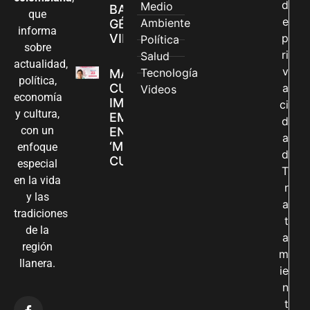
d
Medio
BASADAS EN
que
e
Ambiente
GÉNERO EN
informa
VILLAVICENCIO
p
Política
sobre
ri
Salud
actualidad,
v
Tecnología
MADRES
política,
CUIDADORAS
a
Videos
economía
IMPULSAN SUS
ci
y cultura,
EMPRENDIMIENTOS
d
con un
EN LA FERIA
a
‘MANOS QUE
enfoque
d
CUIDAN Y CREAN’
especial
T
en la vida
r
y las
a
tradiciones
t
de la
a
región
m
llanera.
ie
n
t