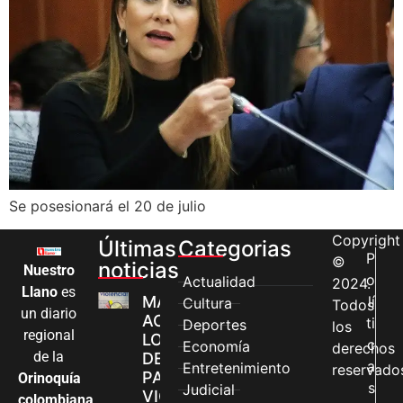
Se posesionará el 20 de julio
Copyright
Últimas
Categorias
P
©
noticias
Nuestro
o
Actualidad
2024.
Llano
es
MÁS MUJERES
lí
Cultura
Todos
un diario
ACCEDEN A
ti
Deportes
los
regional
LOS CANALES
c
Economía
derechos
de la
DE ATENCIÓN
a
Entretenimiento
reservado
PARA
Orinoquía
s
Judicial
VIOLENCIAS
colombiana
,