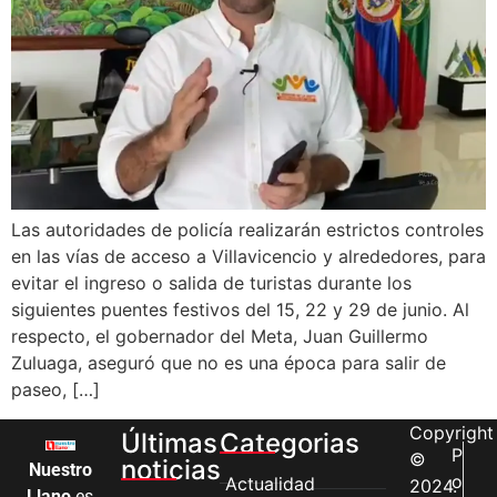
Las autoridades de policía realizarán estrictos controles
en las vías de acceso a Villavicencio y alrededores, para
evitar el ingreso o salida de turistas durante los
siguientes puentes festivos del 15, 22 y 29 de junio. Al
respecto, el gobernador del Meta, Juan Guillermo
Zuluaga, aseguró que no es una época para salir de
paseo, […]
Copyright
Últimas
Categorias
P
©
noticias
Nuestro
o
Actualidad
2024.
Llano
es