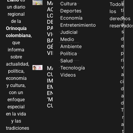
MÁS MUJERES
lí
Cultura
Todos
un diario
ACCEDEN A
ti
Deportes
los
regional
LOS CANALES
c
Economía
derechos
de la
DE ATENCIÓN
a
Entretenimiento
reservado
PARA
Orinoquía
s
Judicial
VIOLENCIAS
colombiana
,
d
Medio
BASADAS EN
que
e
Ambiente
GÉNERO EN
informa
VILLAVICENCIO
p
Política
sobre
ri
Salud
actualidad,
v
Tecnología
MADRES
política,
CUIDADORAS
a
Videos
economía
IMPULSAN SUS
ci
y cultura,
EMPRENDIMIENTOS
d
con un
EN LA FERIA
a
‘MANOS QUE
enfoque
d
CUIDAN Y CREAN’
especial
T
en la vida
r
y las
a
tradiciones
t