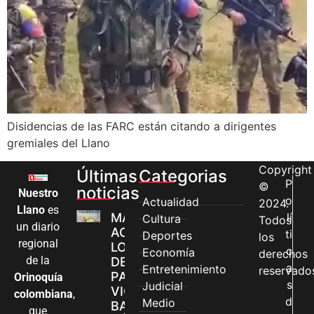
Disidencias de las FARC están citando a dirigentes
gremiales del Llano
Copyright
Últimas
Categorias
P
©
noticias
Nuestro
o
Actualidad
2024.
Llano
es
MÁS MUJERES
lí
Cultura
Todos
un diario
ACCEDEN A
ti
Deportes
los
regional
LOS CANALES
c
Economía
derechos
de la
DE ATENCIÓN
a
Entretenimiento
reservado
PARA
Orinoquía
s
Judicial
VIOLENCIAS
colombiana
,
d
Medio
BASADAS EN
que