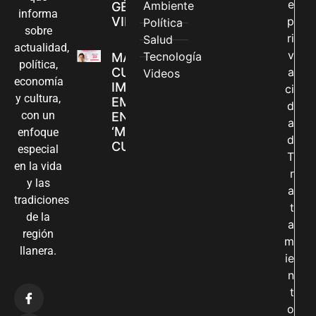
e
Ambiente
GÉNERO EN
informa
VILLAVICENCIO
p
Política
sobre
ri
Salud
actualidad,
v
Tecnología
MADRES
política,
CUIDADORAS
a
Videos
economía
IMPULSAN SUS
ci
y cultura,
EMPRENDIMIENTOS
d
con un
EN LA FERIA
a
‘MANOS QUE
enfoque
d
CUIDAN Y CREAN’
especial
T
en la vida
r
y las
a
tradiciones
t
de la
a
región
m
llanera.
ie
n
t
o