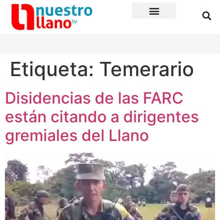
Etiqueta:
Temerario
Disidencias de las FARC
están citando a dirigentes
gremiales del Llano