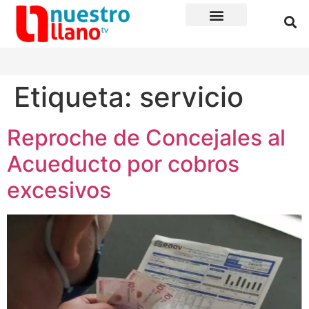
Etiqueta:
servicio
Reproche de Concejales al
Acueducto por cobros
excesivos