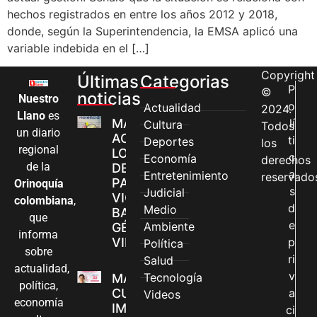
hechos registrados en entre los años 2012 y 2018,
donde, según la Superintendencia, la EMSA aplicó una
variable indebida en el […]
Copyright
Últimas
Categorias
P
©
noticias
Nuestro
o
Actualidad
2024.
Llano
es
MÁS MUJERES
lí
Cultura
Todos
un diario
ACCEDEN A
ti
Deportes
los
regional
LOS CANALES
c
Economía
derechos
de la
DE ATENCIÓN
a
Entretenimiento
reservado
PARA
Orinoquía
s
Judicial
VIOLENCIAS
colombiana
,
d
Medio
BASADAS EN
que
e
Ambiente
GÉNERO EN
informa
VILLAVICENCIO
p
Política
sobre
ri
Salud
actualidad,
v
Tecnología
MADRES
política,
CUIDADORAS
a
Videos
economía
IMPULSAN SUS
ci