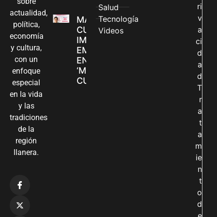
sobre
ri
Salud
actualidad,
v
Tecnología
MADRES
política,
CUIDADORAS
a
Videos
economía
IMPULSAN SUS
ci
y cultura,
EMPRENDIMIENTOS
d
con un
EN LA FERIA
a
‘MANOS QUE
enfoque
d
CUIDAN Y CREAN’
especial
T
en la vida
r
y las
a
tradiciones
t
de la
a
región
m
llanera.
ie
n
t
o
d
e