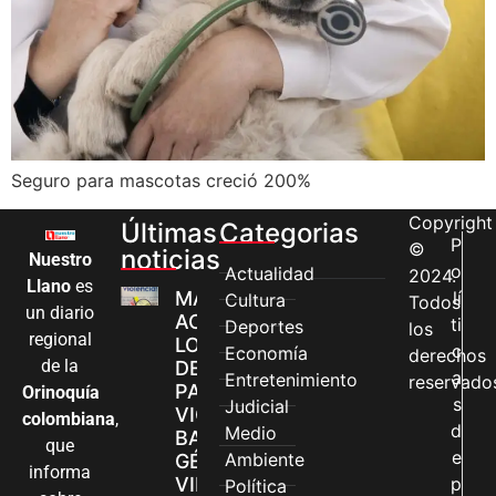
Seguro para mascotas creció 200%
Copyright
Últimas
Categorias
P
©
noticias
Nuestro
o
Actualidad
2024.
Llano
es
MÁS MUJERES
lí
Cultura
Todos
un diario
ACCEDEN A
ti
Deportes
los
regional
LOS CANALES
c
Economía
derechos
de la
DE ATENCIÓN
a
Entretenimiento
reservado
PARA
Orinoquía
s
Judicial
VIOLENCIAS
colombiana
,
d
Medio
BASADAS EN
que
e
Ambiente
GÉNERO EN
informa
VILLAVICENCIO
p
Política