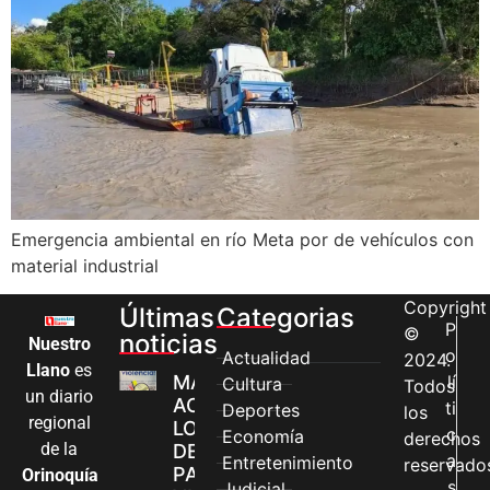
Emergencia ambiental en río Meta por de vehículos con
material industrial
Copyright
Últimas
Categorias
P
©
noticias
Nuestro
o
Actualidad
2024.
Llano
es
MÁS MUJERES
lí
Cultura
Todos
un diario
ACCEDEN A
ti
Deportes
los
regional
LOS CANALES
c
Economía
derechos
de la
DE ATENCIÓN
a
Entretenimiento
reservado
PARA
Orinoquía
s
Judicial