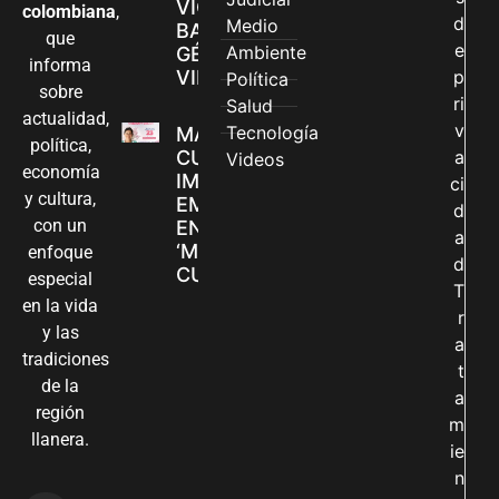
VIOLENCIAS
colombiana
,
d
Medio
BASADAS EN
que
e
Ambiente
GÉNERO EN
informa
VILLAVICENCIO
p
Política
sobre
ri
Salud
actualidad,
v
Tecnología
MADRES
política,
CUIDADORAS
a
Videos
economía
IMPULSAN SUS
ci
y cultura,
EMPRENDIMIENTOS
d
con un
EN LA FERIA
a
‘MANOS QUE
enfoque
d
CUIDAN Y CREAN’
especial
T
en la vida
r
y las
a
tradiciones
t
de la
a
región
m
llanera.
ie
n