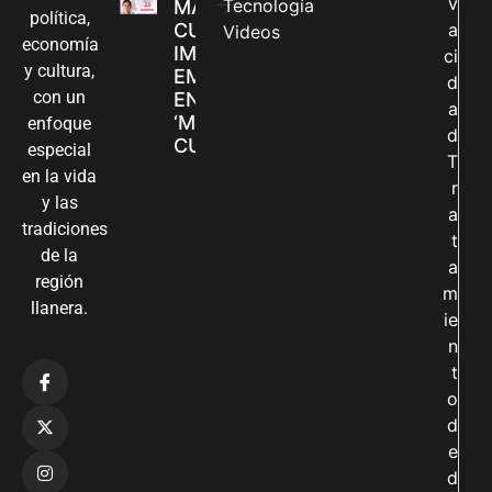
v
Tecnología
MADRES
política,
CUIDADORAS
a
Videos
economía
IMPULSAN SUS
ci
y cultura,
EMPRENDIMIENTOS
d
con un
EN LA FERIA
a
‘MANOS QUE
enfoque
d
CUIDAN Y CREAN’
especial
T
en la vida
r
y las
a
tradiciones
t
de la
a
región
m
llanera.
ie
n
t
o
d
e
d