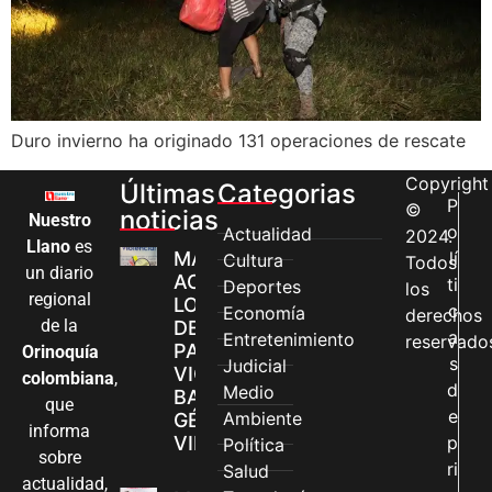
Duro invierno ha originado 131 operaciones de rescate
Copyright
Últimas
Categorias
P
©
noticias
Nuestro
o
Actualidad
2024.
Llano
es
MÁS MUJERES
lí
Cultura
Todos
un diario
ACCEDEN A
ti
Deportes
los
regional
LOS CANALES
c
Economía
derechos
de la
DE ATENCIÓN
a
Entretenimiento
reservado
PARA
Orinoquía
s
Judicial
VIOLENCIAS
colombiana
,
d
Medio
BASADAS EN
que
e
Ambiente
GÉNERO EN
informa
VILLAVICENCIO
p
Política
sobre
ri
Salud
actualidad,