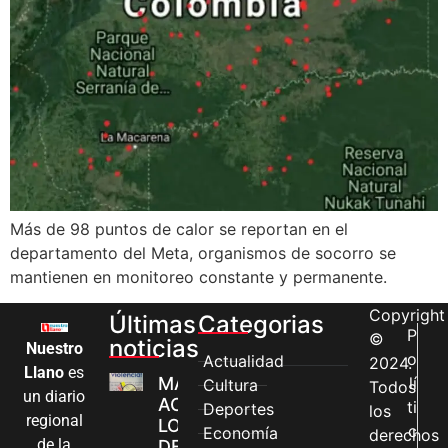
Más de 98 puntos de calor se reportan en el
departamento del Meta, organismos de socorro se
mantienen en monitoreo constante y permanente.
Copyright
Últimas
Categorias
P
©
noticias
Nuestro
o
Actualidad
2024.
Llano
es
MÁS MUJERES
lí
Cultura
Todos
un diario
ACCEDEN A
ti
Deportes
los
regional
LOS CANALES
c
Economía
derechos
de la
DE ATENCIÓN