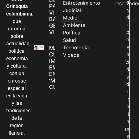
a
Entretenimiento
reservado
PARA
Orinoquía
s
Judicial
VIOLENCIAS
colombiana
,
d
Medio
BASADAS EN
que
e
Ambiente
GÉNERO EN
informa
VILLAVICENCIO
p
Política
sobre
ri
Salud
actualidad,
v
Tecnología
MADRES
política,
CUIDADORAS
a
Videos
economía
IMPULSAN SUS
ci
y cultura,
EMPRENDIMIENTOS
d
con un
EN LA FERIA
a
‘MANOS QUE
enfoque
d
CUIDAN Y CREAN’
especial
T
en la vida
r
y las
a
tradiciones
t
de la
a
región
m
llanera.
ie