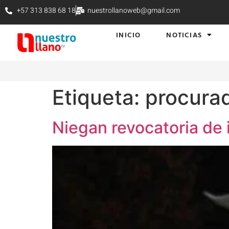
+57 313 838 68 18
nuestrollanoweb@gmail.com
INICIO
NOTICIAS
Etiqueta:
procurad
Niegan revocatoria de 