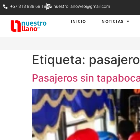
+57 313 838 68 18
nuestrollanoweb@gmail.com
INICIO
NOTICIAS
Etiqueta:
pasajero
Pasajeros sin tapaboca