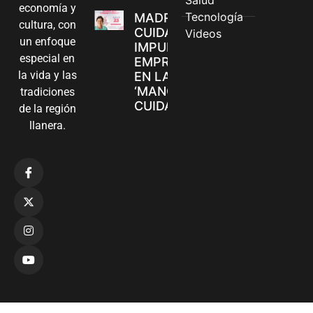
economía y
Tecnología
MADRES
cultura, con
CUIDADORAS
Videos
un enfoque
IMPULSAN SUS
especial en
EMPRENDIMIENTOS
la vida y las
EN LA FERIA
‘MANOS QUE
tradiciones
CUIDAN Y CREAN’
de la región
llanera.