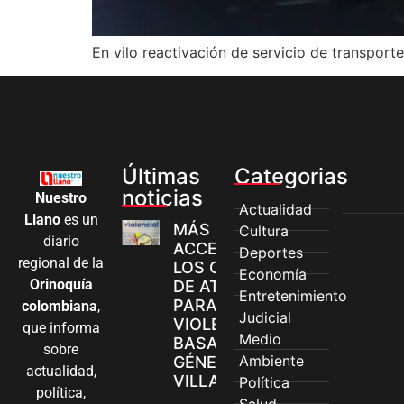
En vilo reactivación de servicio de transporte
Últimas
Categorias
noticias
Nuestro
Actualidad
Llano
es un
MÁS MUJERES
Cultura
diario
ACCEDEN A
Deportes
regional de la
LOS CANALES
Economía
Orinoquía
DE ATENCIÓN
Entretenimiento
PARA
colombiana
,
Judicial
VIOLENCIAS
que informa
Medio
BASADAS EN
sobre
Ambiente
GÉNERO EN
actualidad,
VILLAVICENCIO
Política
política,
Salud