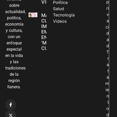
VILLAVICENCIO
p
Política
sobre
ri
Salud
actualidad,
v
Tecnología
MADRES
política,
CUIDADORAS
a
Videos
economía
IMPULSAN SUS
ci
y cultura,
EMPRENDIMIENTOS
d
con un
EN LA FERIA
a
‘MANOS QUE
enfoque
d
CUIDAN Y CREAN’
especial
T
en la vida
r
y las
a
tradiciones
t
de la
a
región
m
llanera.
ie
n
t
o
d