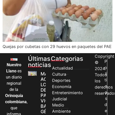
Quejas por cubetas con 29 huevos en paquetes del PAE
Copyright
Últimas
Categorias
P
©
noticias
Nuestro
o
Actualidad
2024.
Llano
es
MÁS MUJERES
lí
Cultura
Todos
un diario
ACCEDEN A
ti
Deportes
los
regional
LOS CANALES
c
Economía
derechos
de la
DE ATENCIÓN
a
Entretenimiento
reservado
PARA
Orinoquía
s
Judicial
VIOLENCIAS
colombiana
,
d
Medio
BASADAS EN
que
e
Ambiente
GÉNERO EN
informa