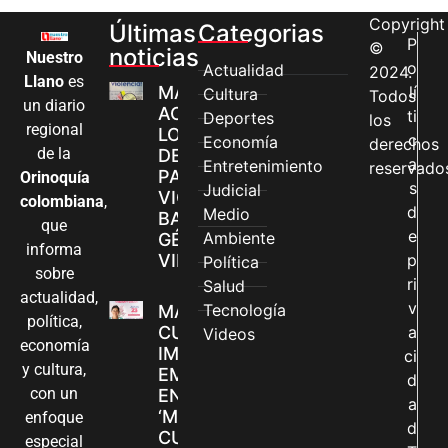
Copyright
Últimas
Categorias
P
©
noticias
Nuestro
o
Actualidad
2024.
Llano
es
MÁS MUJERES
lí
Cultura
Todos
un diario
ACCEDEN A
ti
Deportes
los
regional
LOS CANALES
c
Economía
derechos
de la
DE ATENCIÓN
a
Entretenimiento
reservado
PARA
Orinoquía
s
Judicial
VIOLENCIAS
colombiana
,
d
Medio
BASADAS EN
que
e
Ambiente
GÉNERO EN
informa
VILLAVICENCIO
p
Política
sobre
ri
Salud
actualidad,
v
Tecnología
MADRES
política,
CUIDADORAS
a
Videos
economía
IMPULSAN SUS
ci
y cultura,
EMPRENDIMIENTOS
d
con un
EN LA FERIA
a
‘MANOS QUE
enfoque
d
CUIDAN Y CREAN’
especial