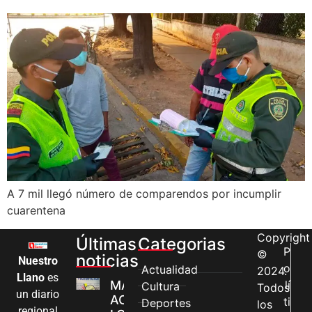
A 7 mil llegó número de comparendos por incumplir
cuarentena
Copyright
Últimas
Categorias
P
©
noticias
Nuestro
o
Actualidad
2024.
Llano
es
MÁS MUJERES
lí
Cultura
Todos
un diario
ACCEDEN A
ti
Deportes
los
regional