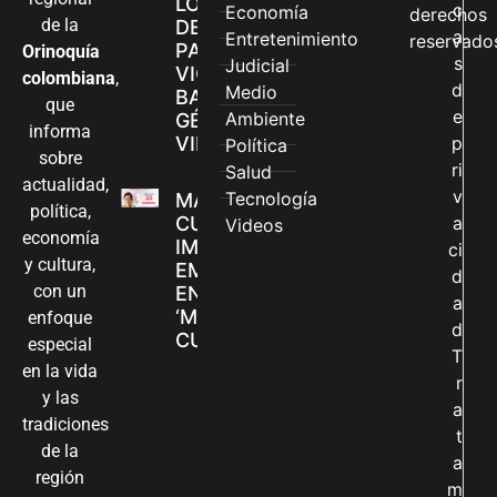
LOS CANALES
c
Economía
derechos
de la
DE ATENCIÓN
a
Entretenimiento
reservado
PARA
Orinoquía
s
Judicial
VIOLENCIAS
colombiana
,
d
Medio
BASADAS EN
que
e
Ambiente
GÉNERO EN
informa
VILLAVICENCIO
p
Política
sobre
ri
Salud
actualidad,
v
Tecnología
MADRES
política,
CUIDADORAS
a
Videos
economía
IMPULSAN SUS
ci
y cultura,
EMPRENDIMIENTOS
d
con un
EN LA FERIA
a
‘MANOS QUE
enfoque
d
CUIDAN Y CREAN’
especial
T
en la vida
r
y las
a
tradiciones
t
de la
a
región
m