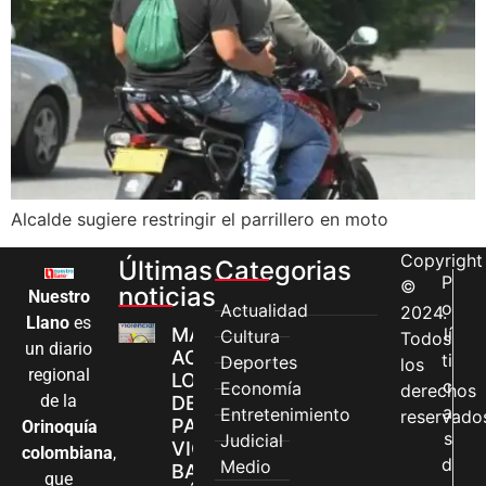
Alcalde sugiere restringir el parrillero en moto
Copyright
Últimas
Categorias
P
©
noticias
Nuestro
o
Actualidad
2024.
Llano
es
MÁS MUJERES
lí
Cultura
Todos
un diario
ACCEDEN A
ti
Deportes
los
regional
LOS CANALES
c
Economía
derechos
de la
DE ATENCIÓN
a
Entretenimiento
reservado
PARA
Orinoquía
s
Judicial
VIOLENCIAS
colombiana
,
d
Medio
BASADAS EN
que