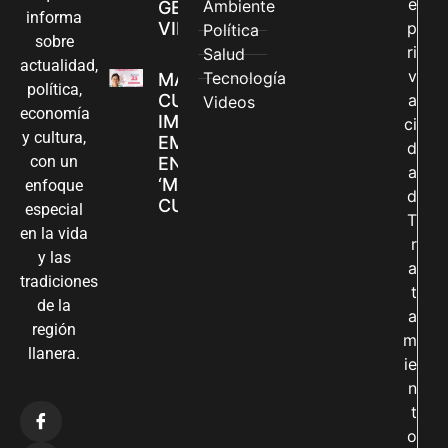
e
Ambiente
GÉNERO EN
informa
VILLAVICENCIO
p
Política
sobre
ri
Salud
actualidad,
v
Tecnología
MADRES
política,
CUIDADORAS
a
Videos
economía
IMPULSAN SUS
ci
y cultura,
EMPRENDIMIENTOS
d
con un
EN LA FERIA
a
‘MANOS QUE
enfoque
d
CUIDAN Y CREAN’
especial
T
en la vida
r
y las
a
tradiciones
t
de la
a
región
m
llanera.
ie
n
t
o