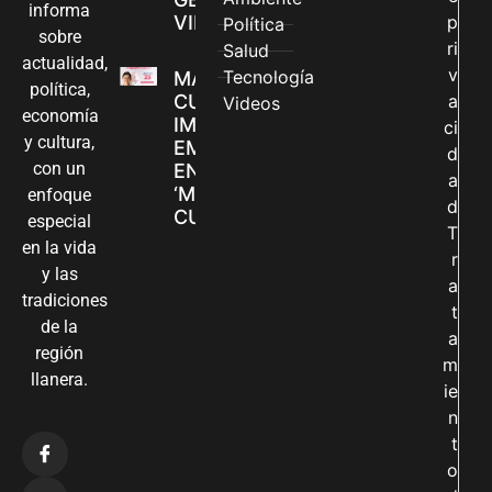
informa
VILLAVICENCIO
p
Política
sobre
ri
Salud
actualidad,
v
Tecnología
MADRES
política,
CUIDADORAS
a
Videos
economía
IMPULSAN SUS
ci
y cultura,
EMPRENDIMIENTOS
d
con un
EN LA FERIA
a
‘MANOS QUE
enfoque
d
CUIDAN Y CREAN’
especial
T
en la vida
r
y las
a
tradiciones
t
de la
a
región
m
llanera.
ie
n
t
o