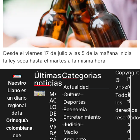
Desde el viernes 17 de julio a las 5 de la mañana inicia
la ley seca hasta el martes a la misma hora
Copyright
Últimas
Categorias
P
©
noticias
Nuestro
o
Actualidad
2024.
Llano
es
MÁS MUJERES
lí
Cultura
Todos
un diario
ACCEDEN A
ti
Deportes
los
regional
LOS CANALES
c
Economía
derechos
de la
DE ATENCIÓN
a
Entretenimiento
reservado
PARA
Orinoquía
s
Judicial
VIOLENCIAS
colombiana
,
d
Medio
BASADAS EN
que
e
Ambiente
GÉNERO EN