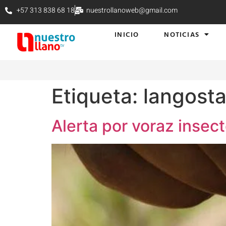
+57 313 838 68 18
nuestrollanoweb@gmail.com
INICIO
NOTICIAS
Etiqueta:
langost
Alerta por voraz insect