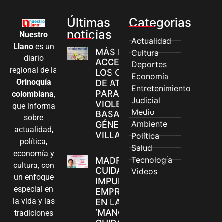
Últimas
Categorias
noticias
Nuestro
Actualidad
Llano
es un
MÁS MUJERES
Cultura
diario
ACCEDEN A
Deportes
regional de la
LOS CANALES
Economía
Orinoquía
DE ATENCIÓN
Entretenimiento
PARA
colombiana
,
Judicial
VIOLENCIAS
que informa
Medio
BASADAS EN
sobre
Ambiente
GÉNERO EN
actualidad,
VILLAVICENCIO
Política
política,
Salud
economía y
Tecnología
MADRES
cultura, con
CUIDADORAS
Videos
un enfoque
IMPULSAN SUS
especial en
EMPRENDIMIENTOS
la vida y las
EN LA FERIA
‘MANOS QUE
tradiciones