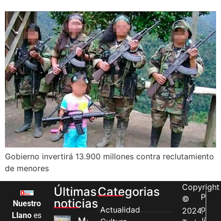
Gobierno invertirá 13.900 millones contra reclutamiento
de menores
Copyright
Últimas
Categorias
P
©
noticias
Nuestro
o
Actualidad
2024.
Llano
es
MÁS MUJERES
lí