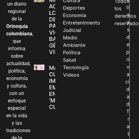
Cultura
Todos
un diario
ACCEDEN A
ti
Deportes
los
regional
LOS CANALES
c
Economía
derechos
de la
DE ATENCIÓN
a
Entretenimiento
reservado
PARA
Orinoquía
s
Judicial
VIOLENCIAS
colombiana
,
d
Medio
BASADAS EN
que
e
Ambiente
GÉNERO EN
informa
VILLAVICENCIO
p
Política
sobre
ri
Salud
actualidad,
v
Tecnología
MADRES
política,
CUIDADORAS
a
Videos
economía
IMPULSAN SUS
ci
y cultura,
EMPRENDIMIENTOS
d
con un
EN LA FERIA
a
‘MANOS QUE
enfoque
d
CUIDAN Y CREAN’
especial
T
en la vida
r
y las
a
tradiciones
t
de la