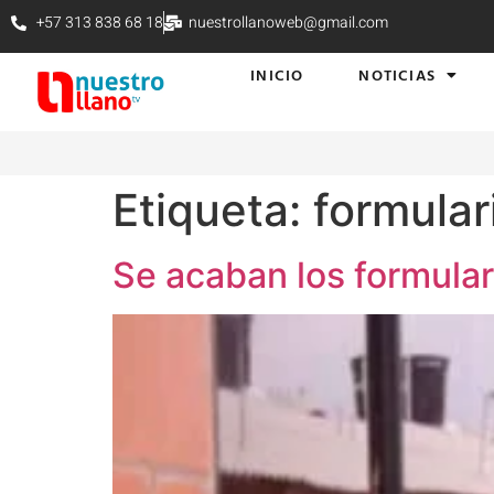
+57 313 838 68 18
nuestrollanoweb@gmail.com
INICIO
NOTICIAS
Etiqueta:
formular
Se acaban los formular