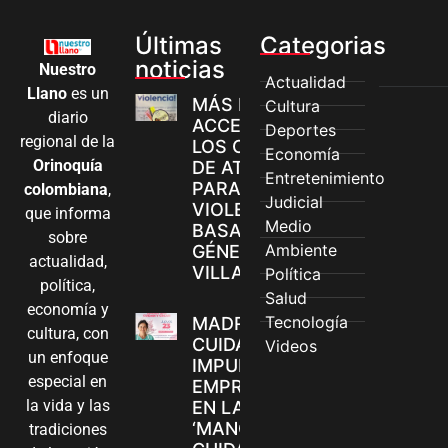
Últimas
Categorias
noticias
Nuestro
Actualidad
Llano
es un
MÁS MUJERES
Cultura
diario
ACCEDEN A
Deportes
regional de la
LOS CANALES
Economía
Orinoquía
DE ATENCIÓN
Entretenimiento
PARA
colombiana
,
Judicial
VIOLENCIAS
que informa
Medio
BASADAS EN
sobre
Ambiente
GÉNERO EN
actualidad,
VILLAVICENCIO
Política
política,
Salud
economía y
Tecnología
MADRES
cultura, con
CUIDADORAS
Videos
un enfoque
IMPULSAN SUS
especial en
EMPRENDIMIENTOS
la vida y las
EN LA FERIA
‘MANOS QUE
tradiciones