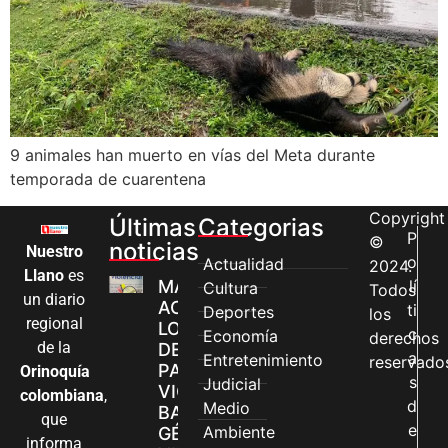
9 animales han muerto en vías del Meta durante
temporada de cuarentena
Copyright
Últimas
Categorias
P
©
noticias
Nuestro
o
Actualidad
2024.
Llano
es
MÁS MUJERES
lí
Cultura
Todos
un diario
ACCEDEN A
ti
Deportes
los
regional
LOS CANALES
c
Economía
derechos
de la
DE ATENCIÓN
a
Entretenimiento
reservado
PARA
Orinoquía
s
Judicial
VIOLENCIAS
colombiana
,
d
Medio
BASADAS EN
que
e
Ambiente
GÉNERO EN
informa