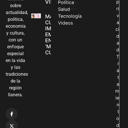
VILLAVICENCIO
p
Política
sobre
ri
Salud
actualidad,
v
Tecnología
MADRES
política,
CUIDADORAS
a
Videos
economía
IMPULSAN SUS
ci
y cultura,
EMPRENDIMIENTOS
d
con un
EN LA FERIA
a
‘MANOS QUE
enfoque
d
CUIDAN Y CREAN’
especial
T
en la vida
r
y las
a
tradiciones
t
de la
a
región
m
llanera.
ie
n
t
o
d