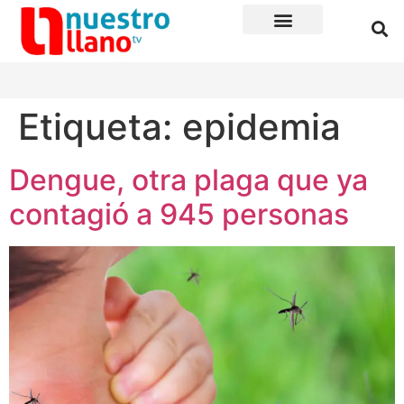
Etiqueta:
epidemia
Dengue, otra plaga que ya
contagió a 945 personas