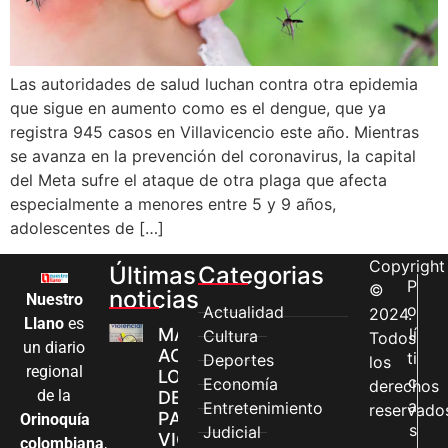
Las autoridades de salud luchan contra otra epidemia
que sigue en aumento como es el dengue, que ya
registra 945 casos en Villavicencio este año. Mientras
se avanza en la prevención del coronavirus, la capital
del Meta sufre el ataque de otra plaga que afecta
especialmente a menores entre 5 y 9 años,
adolescentes de […]
Copyright
Últimas
Categorias
P
©
noticias
Nuestro
o
Actualidad
2024.
Llano
es
MÁS MUJERES
lí
Cultura
Todos
un diario
ACCEDEN A
ti
Deportes
los
regional
LOS CANALES
c
Economía
derechos
de la
DE ATENCIÓN
a
Entretenimiento
reservado
PARA
Orinoquía
s
Judicial
VIOLENCIAS
colombiana
,