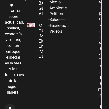
d
Medio
BASADAS EN
que
e
Ambiente
GÉNERO EN
informa
VILLAVICENCIO
p
Política
sobre
ri
Salud
actualidad,
v
Tecnología
MADRES
política,
CUIDADORAS
a
Videos
economía
IMPULSAN SUS
ci
y cultura,
EMPRENDIMIENTOS
d
con un
EN LA FERIA
a
‘MANOS QUE
enfoque
d
CUIDAN Y CREAN’
especial
T
en la vida
r
y las
a
tradiciones
t
de la
a
región
m
llanera.
ie
n
t